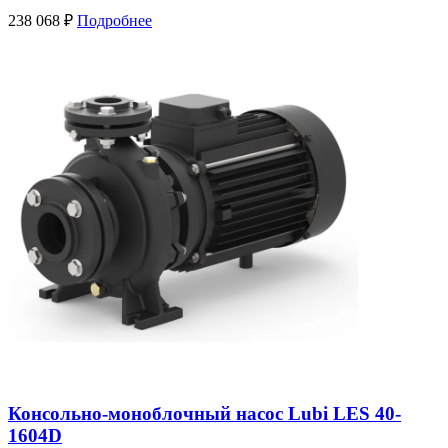
238 068
₽
Подробнее
Консольно-моноблочный насос Lubi LES 40-
1604D