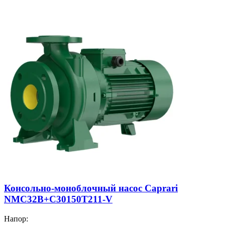
Консольно-моноблочный насос Caprari
NMC32B+C30150T211-V
Напор: