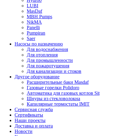
Hydroo
LUBI
Mas
Daf
MBH
Pumps
NikMA
Panelli
Pumpiran
Saer
Насосы по назначению
Для водоснабжения
Для отопления
Для промышленности
Для пожаротушения
Для канализации и стоков
Другое оборудование
Расширительные баки Masdaf
Газовые горелки Polidoro
Автоматика для газовых котлов Sit
Шнуры из стекловолокна
Капилярные термостаты IMIT
Сервисная служба
Сертификаты
Наши проекты
Доставка и оплата
Новости