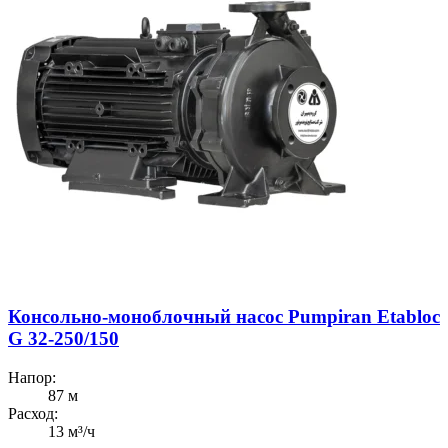
Консольно-моноблочный насос Pumpiran Etabloc
G 32-250/150
Напор:
87 м
Расход:
13 м³/ч