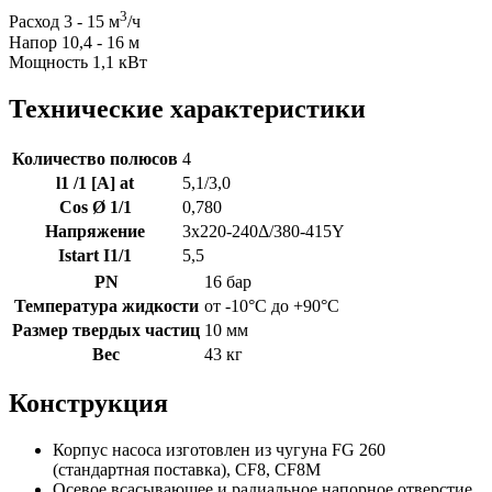
3
Расход 3 - 15 м
/ч
Напор 10,4 - 16 м
Мощность 1,1 кВт
Технические характеристики
Количество полюсов
4
l1 /1 [A] at
5,1/3,0
Cos Ø 1/1
0,780
Напряжение
3x220-240Δ/380-415Y
Istart I1/1
5,5
PN
16 бар
Температура жидкости
от -10°C до +90°C
Размер твердых частиц
10 мм
Вес
43 кг
Конструкция
Корпус насоса изготовлен из чугуна FG 260
(стандартная поставка), CF8, CF8M
Осевое всасывающее и радиальное напорное отверстие