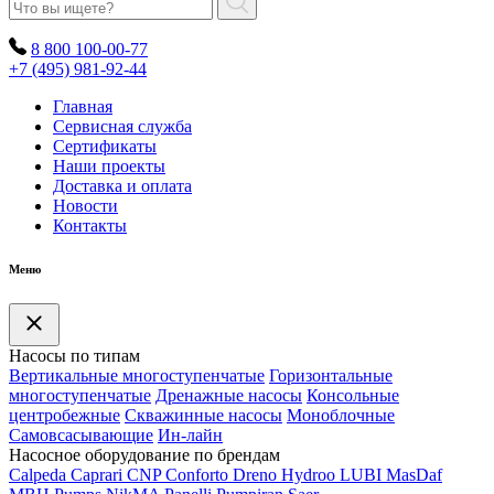
8 800 100-00-77
+7 (495) 981-92-44
Главная
Сервисная служба
Сертификаты
Наши проекты
Доставка и оплата
Новости
Контакты
Меню
Насосы по типам
Вертикальные многоступенчатые
Горизонтальные
многоступенчатые
Дренажные насосы
Консольные
центробежные
Скважинные насосы
Моноблочные
Самовсасывающие
Ин-лайн
Насосное оборудование по брендам
Calpeda
Caprari
CNP
Conforto
Dreno
Hydroo
LUBI
Mas
Daf