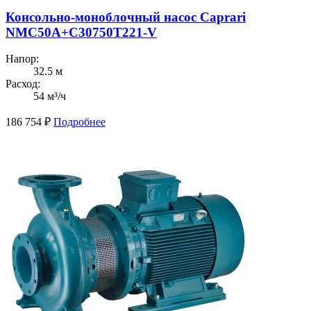
Консольно-моноблочный насос Caprari
NMC50A+C30750T221-V
Напор:
32.5 м
Расход:
54 м³/ч
186 754
₽
Подробнее