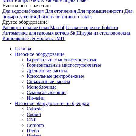
MBH
Pumps
NikMA
Panelli
Pumpiran
Saer
Насосы по назначению
Для водоснабжения
Для отопления
Для промышленности
Для
пожаротушения
Для канализации и стоков
Другое оборудование
Расширительные баки Masdaf
Газовые горелки Polidoro
Автоматика для газовых котлов Sit
Шнуры из стекловолокна
Капилярные термостаты IMIT
Главная
Насосное оборудование
Вертикальные многоступенчатые
Горизонтальные многоступенчатые
Дренажные насосы
Консольные центробежные
Скважинные насосы
Моноблочные
Самовсасывающие
Ин-лайн
Насосное оборудование по брендам
Calpeda
Caprari
CNP
Conforto
Dreno