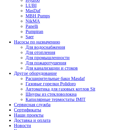
Hydroo
LUBI
Mas
Daf
MBH
Pumps
NikMA
Panelli
Pumpiran
Saer
Насосы по назначению
Для водоснабжения
Для отопления
Для промышленности
Для пожаротушения
Для канализации и стоков
Другое оборудование
Расширительные баки Masdaf
Газовые горелки Polidoro
Автоматика для газовых котлов Sit
Шнуры из стекловолокна
Капилярные термостаты IMIT
Сервисная служба
Сертификаты
Наши проекты
Доставка и оплата
Новости