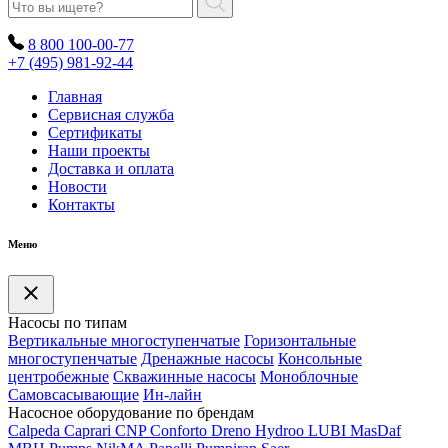
8 800 100-00-77
+7 (495) 981-92-44
Главная
Сервисная служба
Сертификаты
Наши проекты
Доставка и оплата
Новости
Контакты
Меню
Насосы по типам
Вертикальные многоступенчатые
Горизонтальные
многоступенчатые
Дренажные насосы
Консольные
центробежные
Скважинные насосы
Моноблочные
Самовсасывающие
Ин-лайн
Насосное оборудование по брендам
Calpeda
Caprari
CNP
Conforto
Dreno
Hydroo
LUBI
Mas
Daf