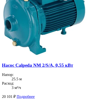
Насос Calpeda NM 2/S/A, 0,55 кВт
Напор:
25.5 м
Расход:
3 м³/ч
20 101
₽
Подробнее