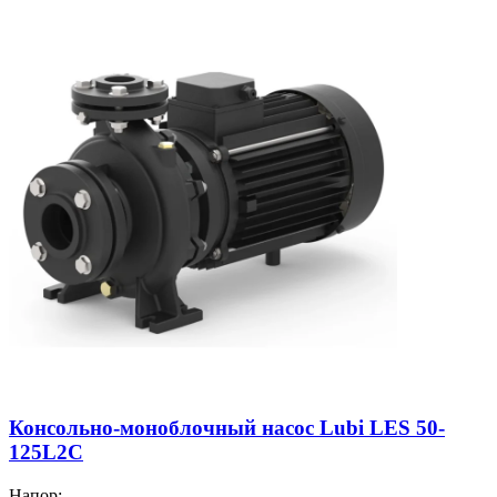
Консольно-моноблочный насос Lubi LES 50-
125L2C
Напор: