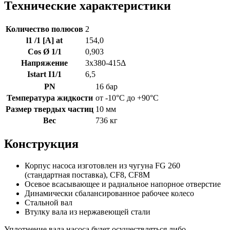
Технические характеристики
Количество полюсов
2
l1 /1 [A] at
154,0
Cos Ø 1/1
0,903
Напряжение
3x380-415Δ
Istart I1/1
6,5
PN
16 бар
Температура жидкости
от -10°C до +90°C
Размер твердых частиц
10 мм
Вес
736 кг
Конструкция
Корпус насоса изготовлен из чугуна FG 260
(стандартная поставка), CF8, CF8M
Осевое всасывающее и радиальное напорное отверстие
Динамически сбалансированное рабочее колесо
Стальной вал
Втулку вала из нержавеющей стали
Уплотнение вала насоса будет осуществляться либо