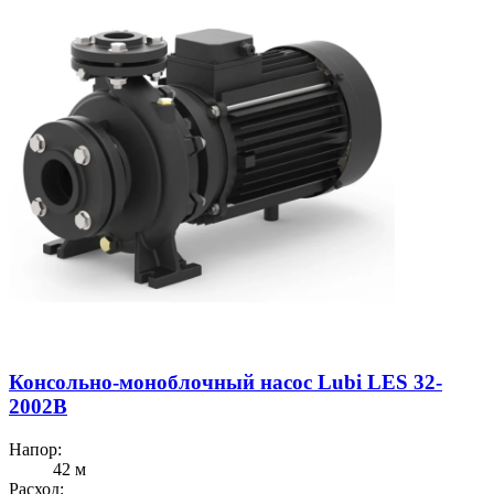
Консольно-моноблочный насос Lubi LES 32-
2002B
Напор:
42 м
Расход: