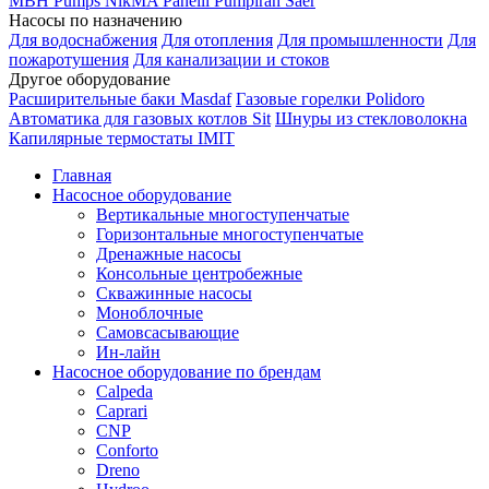
MBH
Pumps
NikMA
Panelli
Pumpiran
Saer
Насосы по назначению
Для водоснабжения
Для отопления
Для промышленности
Для
пожаротушения
Для канализации и стоков
Другое оборудование
Расширительные баки Masdaf
Газовые горелки Polidoro
Автоматика для газовых котлов Sit
Шнуры из стекловолокна
Капилярные термостаты IMIT
Главная
Насосное оборудование
Вертикальные многоступенчатые
Горизонтальные многоступенчатые
Дренажные насосы
Консольные центробежные
Скважинные насосы
Моноблочные
Самовсасывающие
Ин-лайн
Насосное оборудование по брендам
Calpeda
Caprari
CNP
Conforto
Dreno