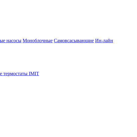
ые насосы
Моноблочные
Самовсасывающие
Ин-лайн
е термостаты IMIT