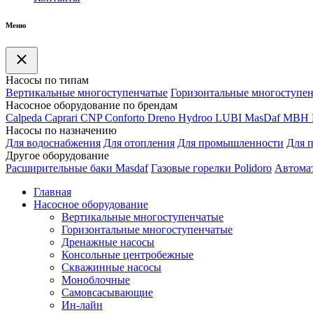
Меню
Насосы по типам
Вертикальные многоступенчатые
Горизонтальные многоступе
Насосное оборудование по брендам
Calpeda
Caprari
CNP
Conforto
Dreno
Hydroo
LUBI
Mas
Daf
MBH
Насосы по назначению
Для водоснабжения
Для отопления
Для промышленности
Для 
Другое оборудование
Расширительные баки Masdaf
Газовые горелки Polidoro
Автомат
Главная
Насосное оборудование
Вертикальные многоступенчатые
Горизонтальные многоступенчатые
Дренажные насосы
Консольные центробежные
Скважинные насосы
Моноблочные
Самовсасывающие
Ин-лайн