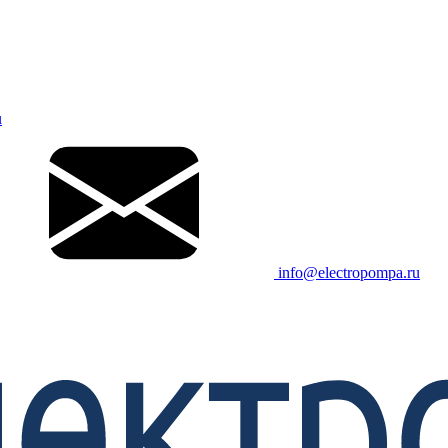
u
info@electropompa.ru