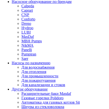
Насосное оборудование по брендам
Calpeda
Caprari
CNP
Conforto
Dreno
Hydroo
LUBI
Mas
Daf
MBH
Pumps
NikMA
Panelli
Pumpiran
Saer
Насосы по назначению
Для водоснабжения
Для отопления
Для промышленности
Для пожаротушения
Для канализации и стоков
Другое оборудование
Расширительные баки Masdaf
Газовые горелки Polidoro
Автоматика для газовых котлов Sit
Шнуры из стекловолокна