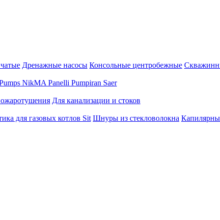
нчатые
Дренажные насосы
Консольные центробежные
Скважинн
Pumps
NikMA
Panelli
Pumpiran
Saer
пожаротушения
Для канализации и стоков
ика для газовых котлов Sit
Шнуры из стекловолокна
Капилярны