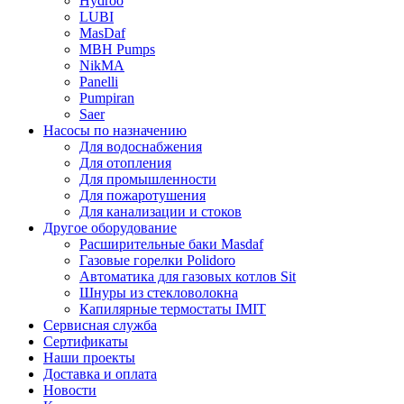
Hydroo
LUBI
Mas
Daf
MBH
Pumps
NikMA
Panelli
Pumpiran
Saer
Насосы по назначению
Для водоснабжения
Для отопления
Для промышленности
Для пожаротушения
Для канализации и стоков
Другое оборудование
Расширительные баки Masdaf
Газовые горелки Polidoro
Автоматика для газовых котлов Sit
Шнуры из стекловолокна
Капилярные термостаты IMIT
Сервисная служба
Сертификаты
Наши проекты
Доставка и оплата
Новости