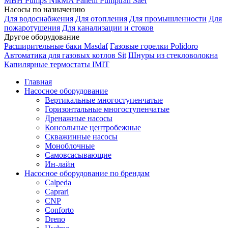
MBH
Pumps
NikMA
Panelli
Pumpiran
Saer
Насосы по назначению
Для водоснабжения
Для отопления
Для промышленности
Для
пожаротушения
Для канализации и стоков
Другое оборудование
Расширительные баки Masdaf
Газовые горелки Polidoro
Автоматика для газовых котлов Sit
Шнуры из стекловолокна
Капилярные термостаты IMIT
Главная
Насосное оборудование
Вертикальные многоступенчатые
Горизонтальные многоступенчатые
Дренажные насосы
Консольные центробежные
Скважинные насосы
Моноблочные
Самовсасывающие
Ин-лайн
Насосное оборудование по брендам
Calpeda
Caprari
CNP
Conforto
Dreno