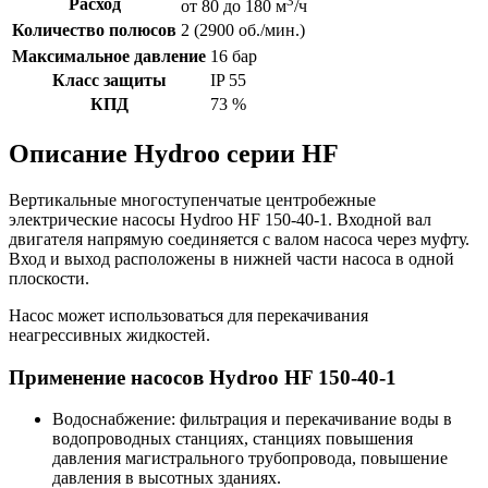
3
Расход
от 80 до 180 м
/ч
Количество полюсов
2 (2900 об./мин.)
Максимальное давление
16 бар
Класс защиты
IP 55
КПД
73 %
Описание Hydroo серии HF
Вертикальные многоступенчатые центробежные
электрические насосы Hydroo HF 150-40-1. Входной вал
двигателя напрямую соединяется с валом насоса через муфту.
Вход и выход расположены в нижней части насоса в одной
плоскости.
Насос может использоваться для перекачивания
неагрессивных жидкостей.
Применение насосов Hydroo HF 150-40-1
Водоснабжение: фильтрация и перекачивание воды в
водопроводных станциях, станциях повышения
давления магистрального трубопровода, повышение
давления в высотных зданиях.