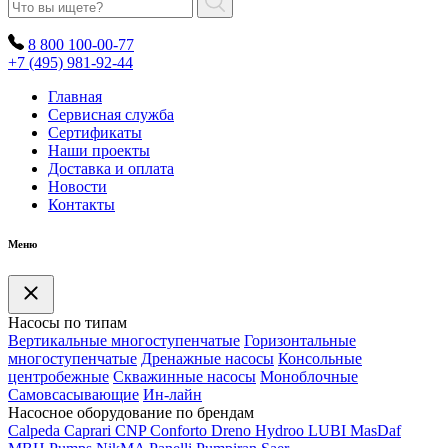
8 800 100-00-77
+7 (495) 981-92-44
Главная
Сервисная служба
Сертификаты
Наши проекты
Доставка и оплата
Новости
Контакты
Меню
Насосы по типам
Вертикальные многоступенчатые
Горизонтальные
многоступенчатые
Дренажные насосы
Консольные
центробежные
Скважинные насосы
Моноблочные
Самовсасывающие
Ин-лайн
Насосное оборудование по брендам
Calpeda
Caprari
CNP
Conforto
Dreno
Hydroo
LUBI
Mas
Daf