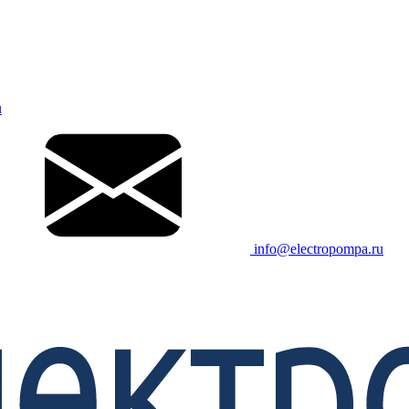
u
info@electropompa.ru