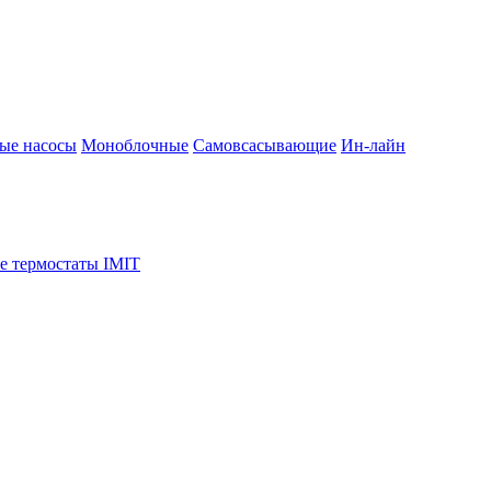
ые насосы
Моноблочные
Самовсасывающие
Ин-лайн
е термостаты IMIT