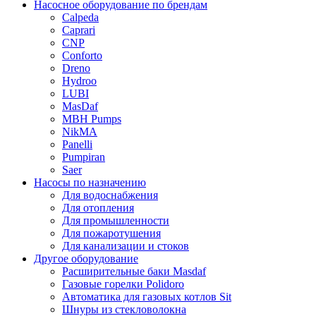
Насосное оборудование по брендам
Calpeda
Caprari
CNP
Conforto
Dreno
Hydroo
LUBI
Mas
Daf
MBH
Pumps
NikMA
Panelli
Pumpiran
Saer
Насосы по назначению
Для водоснабжения
Для отопления
Для промышленности
Для пожаротушения
Для канализации и стоков
Другое оборудование
Расширительные баки Masdaf
Газовые горелки Polidoro
Автоматика для газовых котлов Sit
Шнуры из стекловолокна