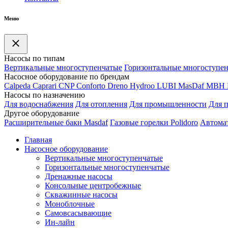
Меню
Насосы по типам
Вертикальные многоступенчатые
Горизонтальные многоступе
Насосное оборудование по брендам
Calpeda
Caprari
CNP
Conforto
Dreno
Hydroo
LUBI
Mas
Daf
MBH
Насосы по назначению
Для водоснабжения
Для отопления
Для промышленности
Для 
Другое оборудование
Расширительные баки Masdaf
Газовые горелки Polidoro
Автомат
Главная
Насосное оборудование
Вертикальные многоступенчатые
Горизонтальные многоступенчатые
Дренажные насосы
Консольные центробежные
Скважинные насосы
Моноблочные
Самовсасывающие
Ин-лайн