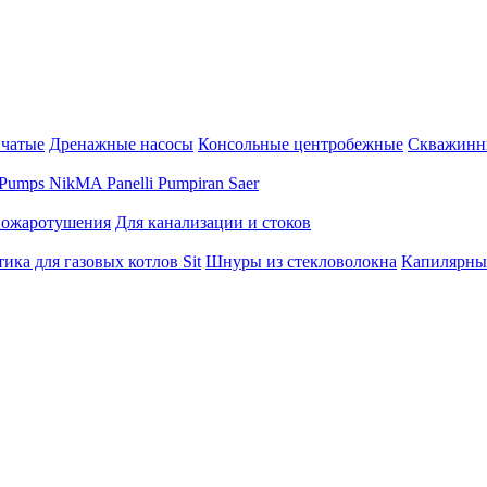
нчатые
Дренажные насосы
Консольные центробежные
Скважинн
Pumps
NikMA
Panelli
Pumpiran
Saer
пожаротушения
Для канализации и стоков
ика для газовых котлов Sit
Шнуры из стекловолокна
Капилярны