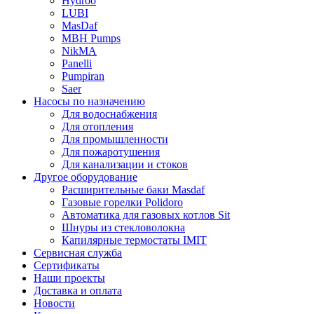
Hydroo
LUBI
Mas
Daf
MBH
Pumps
NikMA
Panelli
Pumpiran
Saer
Насосы по назначению
Для водоснабжения
Для отопления
Для промышленности
Для пожаротушения
Для канализации и стоков
Другое оборудование
Расширительные баки Masdaf
Газовые горелки Polidoro
Автоматика для газовых котлов Sit
Шнуры из стекловолокна
Капилярные термостаты IMIT
Сервисная служба
Сертификаты
Наши проекты
Доставка и оплата
Новости