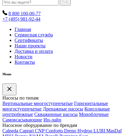
8 800 100-00-77
+7 (495) 981-92-44
Главная
Сервисная служба
Сертификаты
Наши проекты
Доставка и оплата
Новости
Контакты
Меню
Насосы по типам
Вертикальные многоступенчатые
Горизонтальные
многоступенчатые
Дренажные насосы
Консольные
центробежные
Скважинные насосы
Моноблочные
Самовсасывающие
Ин-лайн
Насосное оборудование по брендам
Calpeda
Caprari
CNP
Conforto
Dreno
Hydroo
LUBI
Mas
Daf