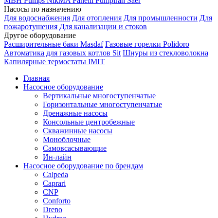
MBH
Pumps
NikMA
Panelli
Pumpiran
Saer
Насосы по назначению
Для водоснабжения
Для отопления
Для промышленности
Для
пожаротушения
Для канализации и стоков
Другое оборудование
Расширительные баки Masdaf
Газовые горелки Polidoro
Автоматика для газовых котлов Sit
Шнуры из стекловолокна
Капилярные термостаты IMIT
Главная
Насосное оборудование
Вертикальные многоступенчатые
Горизонтальные многоступенчатые
Дренажные насосы
Консольные центробежные
Скважинные насосы
Моноблочные
Самовсасывающие
Ин-лайн
Насосное оборудование по брендам
Calpeda
Caprari
CNP
Conforto
Dreno