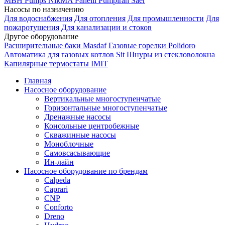
MBH
Pumps
NikMA
Panelli
Pumpiran
Saer
Насосы по назначению
Для водоснабжения
Для отопления
Для промышленности
Для
пожаротушения
Для канализации и стоков
Другое оборудование
Расширительные баки Masdaf
Газовые горелки Polidoro
Автоматика для газовых котлов Sit
Шнуры из стекловолокна
Капилярные термостаты IMIT
Главная
Насосное оборудование
Вертикальные многоступенчатые
Горизонтальные многоступенчатые
Дренажные насосы
Консольные центробежные
Скважинные насосы
Моноблочные
Самовсасывающие
Ин-лайн
Насосное оборудование по брендам
Calpeda
Caprari
CNP
Conforto
Dreno