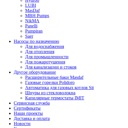
Hydroo
LUBI
Mas
Daf
MBH
Pumps
NikMA
Panelli
Pumpiran
Saer
Насосы по назначению
Для водоснабжения
Для отопления
Для промышленности
Для пожаротушения
Для канализации и стоков
Другое оборудование
Расширительные баки Masdaf
Газовые горелки Polidoro
Автоматика для газовых котлов Sit
Шнуры из стекловолокна
Капилярные термостаты IMIT
Сервисная служба
Сертификаты
Наши проекты
Доставка и оплата
Новости