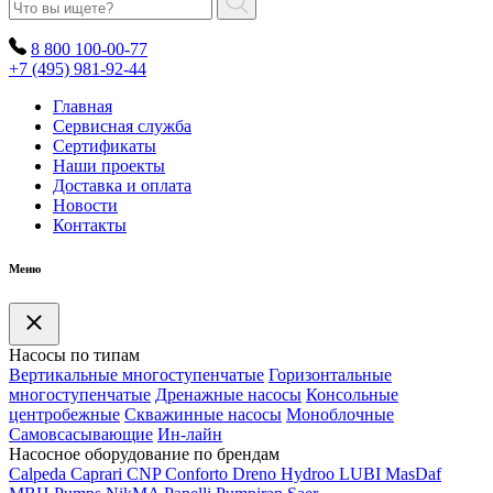
8 800 100-00-77
+7 (495) 981-92-44
Главная
Сервисная служба
Сертификаты
Наши проекты
Доставка и оплата
Новости
Контакты
Меню
Насосы по типам
Вертикальные многоступенчатые
Горизонтальные
многоступенчатые
Дренажные насосы
Консольные
центробежные
Скважинные насосы
Моноблочные
Самовсасывающие
Ин-лайн
Насосное оборудование по брендам
Calpeda
Caprari
CNP
Conforto
Dreno
Hydroo
LUBI
Mas
Daf