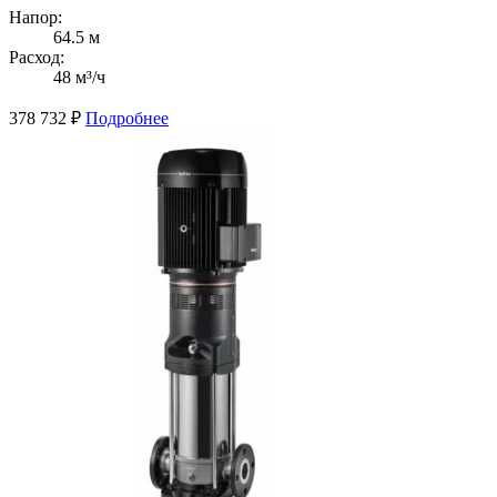
Напор:
64.5 м
Расход:
48 м³/ч
378 732
₽
Подробнее