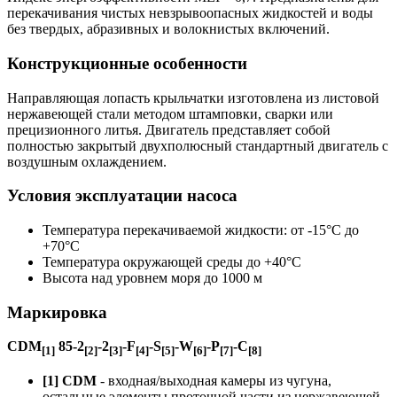
перекачивания чистых невзрывоопасных жидкостей и воды
без твердых, абразивных и волокнистых включений.
Конструкционные особенности
Направляющая лопасть крыльчатки изготовлена из листовой
нержавеющей стали методом штамповки, сварки или
прецизионного литья. Двигатель представляет собой
полностью закрытый двухполюсный стандартный двигатель с
воздушным охлаждением.
Условия эксплуатации насоса
Температура перекачиваемой жидкости: от -15°C до
+70°C
Температура окружающей среды до +40°C
Высота над уровнем моря до 1000 м
Маркировка
CDM
85-2
-2
-F
-S
-W
-P
-C
[1]
[2]
[3]
[4]
[5]
[6]
[7]
[8]
[1] CDM
- входная/выходная камеры из чугуна,
остальные элементы проточной части из нержавеющей