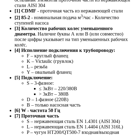
стали AISI 304
[1] CDMF
- проточная часть из нержавеющей стали
3
[2] 85-2
- номинальная подача м
/час - Количество
ступеней насоса
[3] Количество рабочих колес уменьшенного
диаметра
. Наличие буквы А или B (или совместно)
после цифры указывает на тип уменьшенных рабочих
колёс.
[4] Исполнение подключения к трубопроводу:
F – круглый фланец
K – Victaulic (грувлок)
L – резьба
Y – овальный фланец
[5] Подключение:
S – 3-фазное:
≤ 3кВт – 220/380В
> 3кВт – 380В
D – 1-фазное (220В)
B – только насосная часть
[6] W - частота 50 Гц
[7] Проточная часть
S – нержавеющая сталь EN 1.4301 (AISI 304)
L – нержавеющая сталь EN 1.4404 (AISI 316L)
P – чугун HT200/QT500-7 входная/выходная