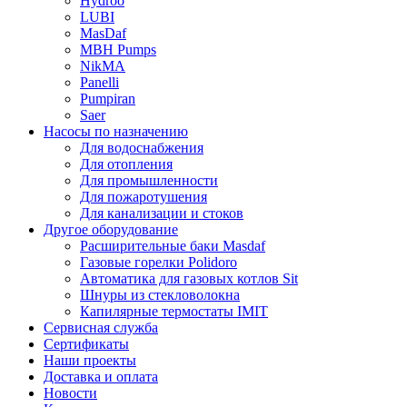
Hydroo
LUBI
Mas
Daf
MBH
Pumps
NikMA
Panelli
Pumpiran
Saer
Насосы по назначению
Для водоснабжения
Для отопления
Для промышленности
Для пожаротушения
Для канализации и стоков
Другое оборудование
Расширительные баки Masdaf
Газовые горелки Polidoro
Автоматика для газовых котлов Sit
Шнуры из стекловолокна
Капилярные термостаты IMIT
Сервисная служба
Сертификаты
Наши проекты
Доставка и оплата
Новости