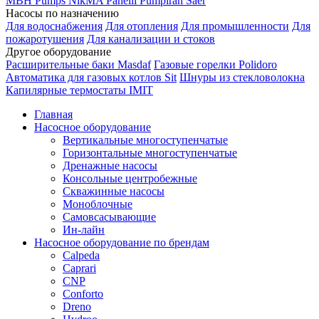
MBH
Pumps
NikMA
Panelli
Pumpiran
Saer
Насосы по назначению
Для водоснабжения
Для отопления
Для промышленности
Для
пожаротушения
Для канализации и стоков
Другое оборудование
Расширительные баки Masdaf
Газовые горелки Polidoro
Автоматика для газовых котлов Sit
Шнуры из стекловолокна
Капилярные термостаты IMIT
Главная
Насосное оборудование
Вертикальные многоступенчатые
Горизонтальные многоступенчатые
Дренажные насосы
Консольные центробежные
Скважинные насосы
Моноблочные
Самовсасывающие
Ин-лайн
Насосное оборудование по брендам
Calpeda
Caprari
CNP
Conforto
Dreno