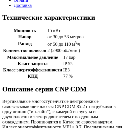
Оплата
Доставка
Технические характеристики
Мощность
15 кВт
Напор
от 30 до 53 метров
3
Расход
от 50 до 110 м
/ч
Количество полюсов
2 (2900 об./мин.)
Максимальное давление
17 бар
Класс защиты
IP 55
Класс энергоэффективности
IE3
КПД
77 %
Описание серии CNP CDM
Вертикальные многоступенчатые центробежные
самовсасывающие насосы CNP CDM 85-2 с патрубками в
одну линию ("ин-лайн"), с камерой из чугуна и
двухполюсным электродвигателем с воздушным
охлаждением. Производятся в Китае по евростандартам.
Индекс энергоэффективности MEI > 0,7. Предназначены для