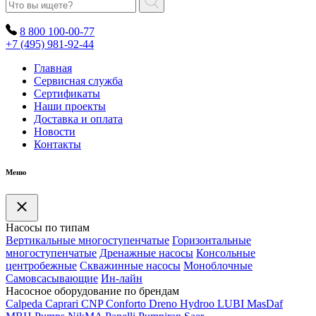
8 800 100-00-77
+7 (495) 981-92-44
Главная
Сервисная служба
Сертификаты
Наши проекты
Доставка и оплата
Новости
Контакты
Меню
Насосы по типам
Вертикальные многоступенчатые
Горизонтальные
многоступенчатые
Дренажные насосы
Консольные
центробежные
Скважинные насосы
Моноблочные
Самовсасывающие
Ин-лайн
Насосное оборудование по брендам
Calpeda
Caprari
CNP
Conforto
Dreno
Hydroo
LUBI
Mas
Daf