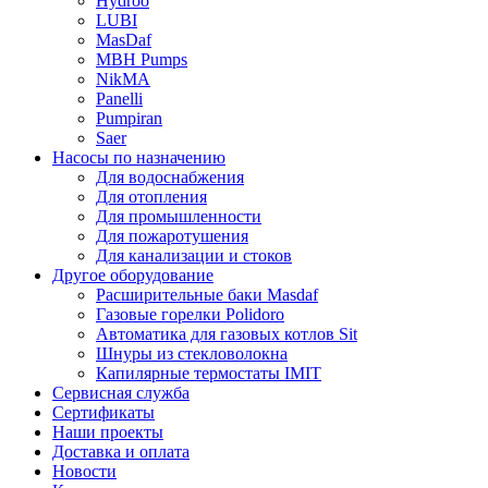
Hydroo
LUBI
Mas
Daf
MBH
Pumps
NikMA
Panelli
Pumpiran
Saer
Насосы по назначению
Для водоснабжения
Для отопления
Для промышленности
Для пожаротушения
Для канализации и стоков
Другое оборудование
Расширительные баки Masdaf
Газовые горелки Polidoro
Автоматика для газовых котлов Sit
Шнуры из стекловолокна
Капилярные термостаты IMIT
Сервисная служба
Сертификаты
Наши проекты
Доставка и оплата
Новости