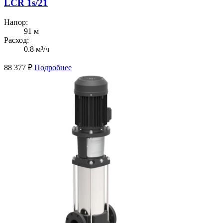
LCR 1s/21
Напор:
91 м
Расход:
0.8 м³/ч
88 377
₽
Подробнее