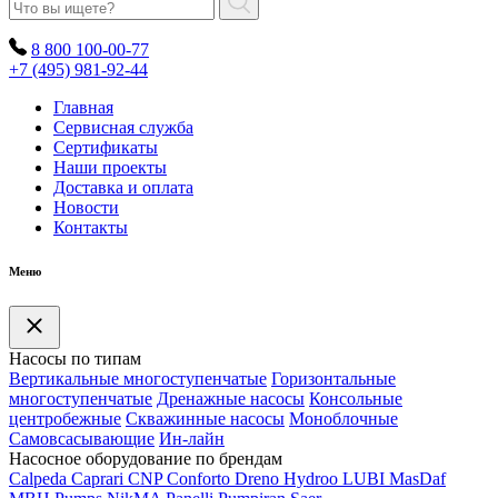
8 800 100-00-77
+7 (495) 981-92-44
Главная
Сервисная служба
Сертификаты
Наши проекты
Доставка и оплата
Новости
Контакты
Меню
Насосы по типам
Вертикальные многоступенчатые
Горизонтальные
многоступенчатые
Дренажные насосы
Консольные
центробежные
Скважинные насосы
Моноблочные
Самовсасывающие
Ин-лайн
Насосное оборудование по брендам
Calpeda
Caprari
CNP
Conforto
Dreno
Hydroo
LUBI
Mas
Daf