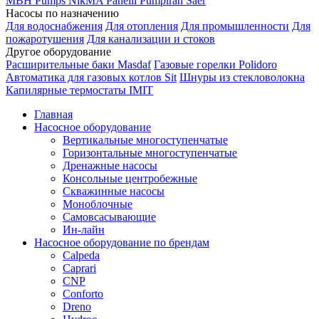
MBH
Pumps
NikMA
Panelli
Pumpiran
Saer
Насосы по назначению
Для водоснабжения
Для отопления
Для промышленности
Для
пожаротушения
Для канализации и стоков
Другое оборудование
Расширительные баки Masdaf
Газовые горелки Polidoro
Автоматика для газовых котлов Sit
Шнуры из стекловолокна
Капилярные термостаты IMIT
Главная
Насосное оборудование
Вертикальные многоступенчатые
Горизонтальные многоступенчатые
Дренажные насосы
Консольные центробежные
Скважинные насосы
Моноблочные
Самовсасывающие
Ин-лайн
Насосное оборудование по брендам
Calpeda
Caprari
CNP
Conforto
Dreno