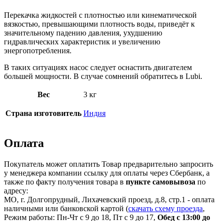
Перекачка жидкостей с плотностью или кинематической
вязкостью, превышающими плотность воды, приведёт к
значительному падению давления, ухудшению
гидравлических характеристик и увеличению
энергопотребления.
В таких ситуациях насос следует оснастить двигателем
большей мощности. В случае сомнений обратитесь в Lubi.
Вес
3 кг
Страна изготовитель
Индия
Оплата
Покупатель может оплатить Товар предварительно запросить
у менеджера компании ссылку для оплаты через Сбербанк, а
также по факту получения товара в
пункте самовывоза
по
адресу:
МО, г. Долгопрудный, Лихачевский проезд, д.8, стр.1 - оплата
наличными или банковской картой (
скачать схему проезда
,
Режим работы: Пн-Чт с 9 до 18, Пт с 9 до 17,
Обед с 13:00 до