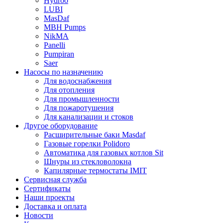
Hydroo
LUBI
Mas
Daf
MBH
Pumps
NikMA
Panelli
Pumpiran
Saer
Насосы по назначению
Для водоснабжения
Для отопления
Для промышленности
Для пожаротушения
Для канализации и стоков
Другое оборудование
Расширительные баки Masdaf
Газовые горелки Polidoro
Автоматика для газовых котлов Sit
Шнуры из стекловолокна
Капилярные термостаты IMIT
Сервисная служба
Сертификаты
Наши проекты
Доставка и оплата
Новости