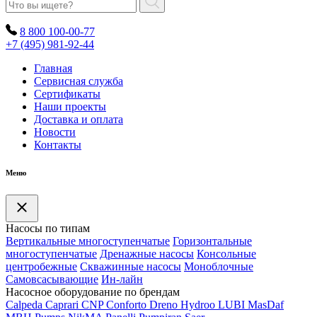
8 800 100-00-77
+7 (495) 981-92-44
Главная
Сервисная служба
Сертификаты
Наши проекты
Доставка и оплата
Новости
Контакты
Меню
Насосы по типам
Вертикальные многоступенчатые
Горизонтальные
многоступенчатые
Дренажные насосы
Консольные
центробежные
Скважинные насосы
Моноблочные
Самовсасывающие
Ин-лайн
Насосное оборудование по брендам
Calpeda
Caprari
CNP
Conforto
Dreno
Hydroo
LUBI
Mas
Daf