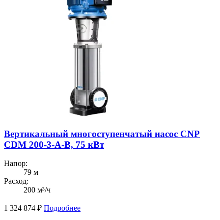
Вертикальный многоступенчатый насос CNP
CDM 200-3-А-В, 75 кВт
Напор:
79 м
Расход:
200 м³/ч
1 324 874
₽
Подробнее