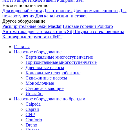
MBH
Pumps
NikMA
Panelli
Pumpiran
Saer
Насосы по назначению
Для водоснабжения
Для отопления
Для промышленности
Для
пожаротушения
Для канализации и стоков
Другое оборудование
Расширительные баки Masdaf
Газовые горелки Polidoro
Автоматика для газовых котлов Sit
Шнуры из стекловолокна
Капилярные термостаты IMIT
Главная
Насосное оборудование
Вертикальные многоступенчатые
Горизонтальные многоступенчатые
Дренажные насосы
Консольные центробежные
Скважинные насосы
Моноблочные
Самовсасывающие
Ин-лайн
Насосное оборудование по брендам
Calpeda
Caprari
CNP
Conforto
Dreno