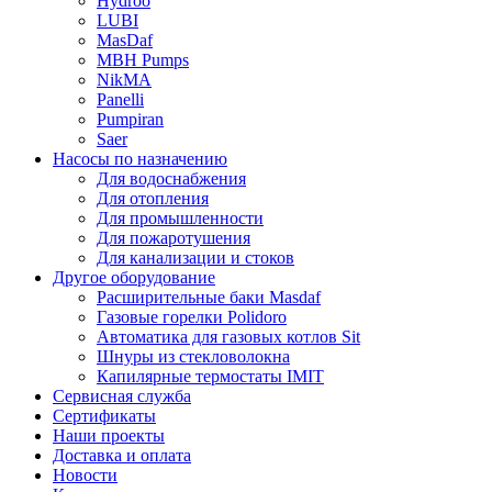
Hydroo
LUBI
Mas
Daf
MBH
Pumps
NikMA
Panelli
Pumpiran
Saer
Насосы по назначению
Для водоснабжения
Для отопления
Для промышленности
Для пожаротушения
Для канализации и стоков
Другое оборудование
Расширительные баки Masdaf
Газовые горелки Polidoro
Автоматика для газовых котлов Sit
Шнуры из стекловолокна
Капилярные термостаты IMIT
Сервисная служба
Сертификаты
Наши проекты
Доставка и оплата
Новости