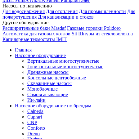
MBH
Pumps
NikMA
Panelli
Pumpiran
Saer
Насосы по назначению
Для водоснабжения
Для отопления
Для промышленности
Для
пожаротушения
Для канализации и стоков
Другое оборудование
Расширительные баки Masdaf
Газовые горелки Polidoro
Автоматика для газовых котлов Sit
Шнуры из стекловолокна
Капилярные термостаты IMIT
Главная
Насосное оборудование
Вертикальные многоступенчатые
Горизонтальные многоступенчатые
Дренажные насосы
Консольные центробежные
Скважинные насосы
Моноблочные
Самовсасывающие
Ин-лайн
Насосное оборудование по брендам
Calpeda
Caprari
CNP
Conforto
Dreno