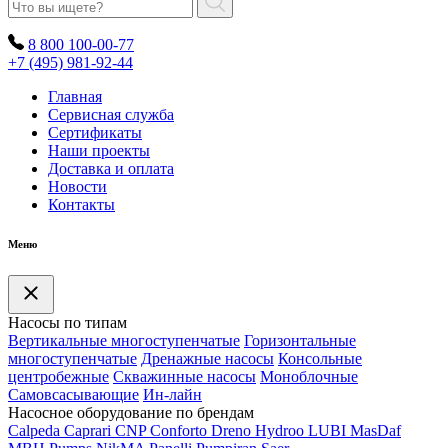
8 800 100-00-77
+7 (495) 981-92-44
Главная
Сервисная служба
Сертификаты
Наши проекты
Доставка и оплата
Новости
Контакты
Меню
Насосы по типам
Вертикальные многоступенчатые
Горизонтальные
многоступенчатые
Дренажные насосы
Консольные
центробежные
Скважинные насосы
Моноблочные
Самовсасывающие
Ин-лайн
Насосное оборудование по брендам
Calpeda
Caprari
CNP
Conforto
Dreno
Hydroo
LUBI
Mas
Daf