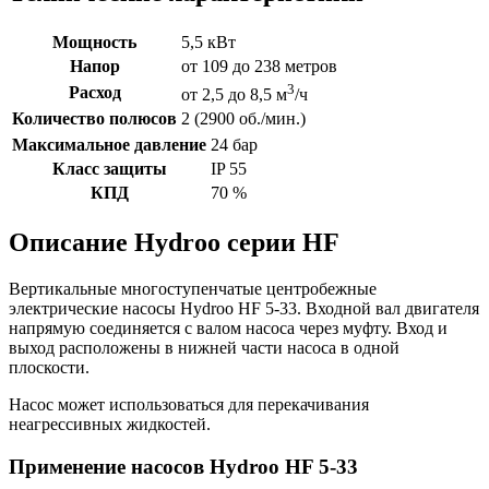
Мощность
5,5 кВт
Напор
от 109 до 238 метров
3
Расход
от 2,5 до 8,5 м
/ч
Количество полюсов
2 (2900 об./мин.)
Максимальное давление
24 бар
Класс защиты
IP 55
КПД
70 %
Описание Hydroo серии HF
Вертикальные многоступенчатые центробежные
электрические насосы Hydroo HF 5-33. Входной вал двигателя
напрямую соединяется с валом насоса через муфту. Вход и
выход расположены в нижней части насоса в одной
плоскости.
Насос может использоваться для перекачивания
неагрессивных жидкостей.
Применение насосов Hydroo HF 5-33