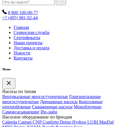
8 800 100-00-77
+7 (495) 981-92-44
Главная
Сервисная служба
Сертификаты
Наши проекты
Доставка и оплата
Новости
Контакты
Меню
Насосы по типам
Вертикальные многоступенчатые
Горизонтальные
многоступенчатые
Дренажные насосы
Консольные
центробежные
Скважинные насосы
Моноблочные
Самовсасывающие
Ин-лайн
Насосное оборудование по брендам
Calpeda
Caprari
CNP
Conforto
Dreno
Hydroo
LUBI
Mas
Daf