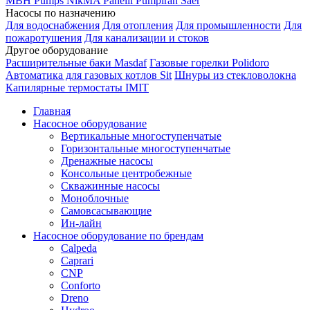
MBH
Pumps
NikMA
Panelli
Pumpiran
Saer
Насосы по назначению
Для водоснабжения
Для отопления
Для промышленности
Для
пожаротушения
Для канализации и стоков
Другое оборудование
Расширительные баки Masdaf
Газовые горелки Polidoro
Автоматика для газовых котлов Sit
Шнуры из стекловолокна
Капилярные термостаты IMIT
Главная
Насосное оборудование
Вертикальные многоступенчатые
Горизонтальные многоступенчатые
Дренажные насосы
Консольные центробежные
Скважинные насосы
Моноблочные
Самовсасывающие
Ин-лайн
Насосное оборудование по брендам
Calpeda
Caprari
CNP
Conforto
Dreno