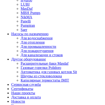
Hydroo
LUBI
Mas
Daf
MBH
Pumps
NikMA
Panelli
Pumpiran
Saer
Насосы по назначению
Для водоснабжения
Для отопления
Для промышленности
Для пожаротушения
Для канализации и стоков
Другое оборудование
Расширительные баки Masdaf
Газовые горелки Polidoro
Автоматика для газовых котлов Sit
Шнуры из стекловолокна
Капилярные термостаты IMIT
Сервисная служба
Сертификаты
Наши проекты
Доставка и оплата
Новости