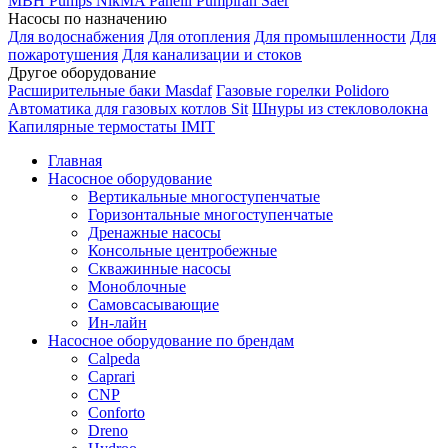
MBH
Pumps
NikMA
Panelli
Pumpiran
Saer
Насосы по назначению
Для водоснабжения
Для отопления
Для промышленности
Для
пожаротушения
Для канализации и стоков
Другое оборудование
Расширительные баки Masdaf
Газовые горелки Polidoro
Автоматика для газовых котлов Sit
Шнуры из стекловолокна
Капилярные термостаты IMIT
Главная
Насосное оборудование
Вертикальные многоступенчатые
Горизонтальные многоступенчатые
Дренажные насосы
Консольные центробежные
Скважинные насосы
Моноблочные
Самовсасывающие
Ин-лайн
Насосное оборудование по брендам
Calpeda
Caprari
CNP
Conforto
Dreno