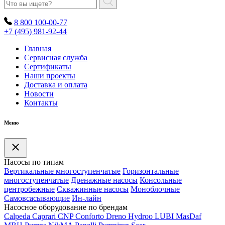
8 800 100-00-77
+7 (495) 981-92-44
Главная
Сервисная служба
Сертификаты
Наши проекты
Доставка и оплата
Новости
Контакты
Меню
Насосы по типам
Вертикальные многоступенчатые
Горизонтальные
многоступенчатые
Дренажные насосы
Консольные
центробежные
Скважинные насосы
Моноблочные
Самовсасывающие
Ин-лайн
Насосное оборудование по брендам
Calpeda
Caprari
CNP
Conforto
Dreno
Hydroo
LUBI
Mas
Daf