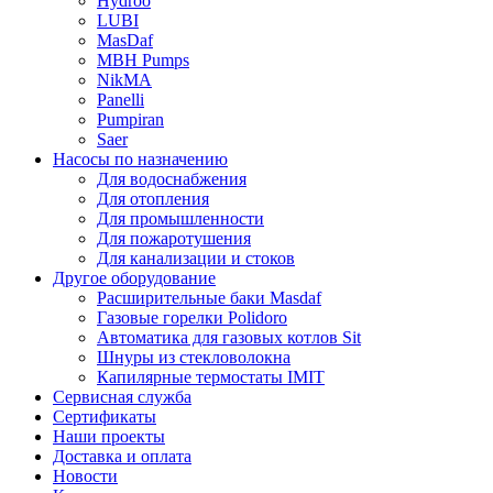
Hydroo
LUBI
Mas
Daf
MBH
Pumps
NikMA
Panelli
Pumpiran
Saer
Насосы по назначению
Для водоснабжения
Для отопления
Для промышленности
Для пожаротушения
Для канализации и стоков
Другое оборудование
Расширительные баки Masdaf
Газовые горелки Polidoro
Автоматика для газовых котлов Sit
Шнуры из стекловолокна
Капилярные термостаты IMIT
Сервисная служба
Сертификаты
Наши проекты
Доставка и оплата
Новости