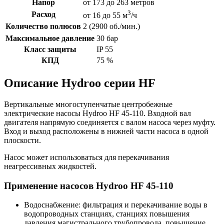
Напор
от 173 до 263 метров
3
Расход
от 16 до 55 м
/ч
Количество полюсов
2 (2900 об./мин.)
Максимальное давление
30 бар
Класс защиты
IP 55
КПД
75 %
Описание Hydroo серии HF
Вертикальные многоступенчатые центробежные
электрические насосы Hydroo HF 45-110. Входной вал
двигателя напрямую соединяется с валом насоса через муфту.
Вход и выход расположены в нижней части насоса в одной
плоскости.
Насос может использоваться для перекачивания
неагрессивных жидкостей.
Применение насосов Hydroo HF 45-110
Водоснабжение: фильтрация и перекачивание воды в
водопроводных станциях, станциях повышения
давления магистрального трубопровода, повышение