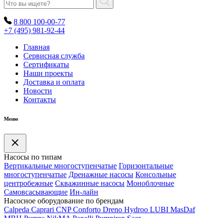
8 800 100-00-77
+7 (495) 981-92-44
Главная
Сервисная служба
Сертификаты
Наши проекты
Доставка и оплата
Новости
Контакты
Меню
Насосы по типам
Вертикальные многоступенчатые
Горизонтальные
многоступенчатые
Дренажные насосы
Консольные
центробежные
Скважинные насосы
Моноблочные
Самовсасывающие
Ин-лайн
Насосное оборудование по брендам
Calpeda
Caprari
CNP
Conforto
Dreno
Hydroo
LUBI
Mas
Daf