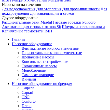
MBH
Pumps
NikMA
Panelli
Pumpiran
Saer
Насосы по назначению
Для водоснабжения
Для отопления
Для промышленности
Для
пожаротушения
Для канализации и стоков
Другое оборудование
Расширительные баки Masdaf
Газовые горелки Polidoro
Автоматика для газовых котлов Sit
Шнуры из стекловолокна
Капилярные термостаты IMIT
Главная
Насосное оборудование
Вертикальные многоступенчатые
Горизонтальные многоступенчатые
Дренажные насосы
Консольные центробежные
Скважинные насосы
Моноблочные
Самовсасывающие
Ин-лайн
Насосное оборудование по брендам
Calpeda
Caprari
CNP
Conforto
Dreno