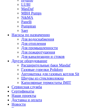
Hydroo
LUBI
Mas
Daf
MBH
Pumps
NikMA
Panelli
Pumpiran
Saer
Насосы по назначению
Для водоснабжения
Для отопления
Для промышленности
Для пожаротушения
Для канализации и стоков
Другое оборудование
Расширительные баки Masdaf
Газовые горелки Polidoro
Автоматика для газовых котлов Sit
Шнуры из стекловолокна
Капилярные термостаты IMIT
Сервисная служба
Сертификаты
Наши проекты
Доставка и оплата
Новости