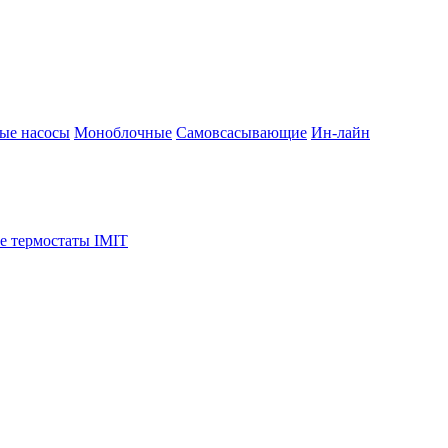
ые насосы
Моноблочные
Самовсасывающие
Ин-лайн
е термостаты IMIT