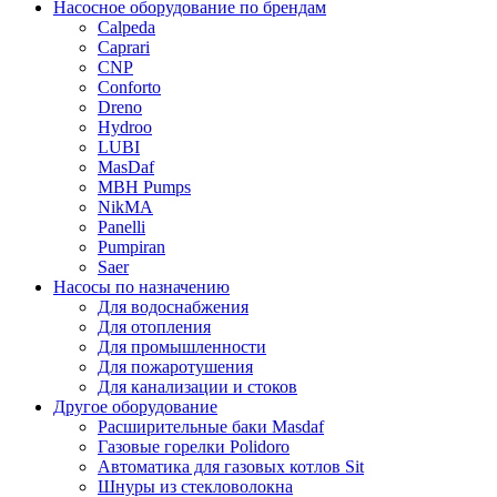
Насосное оборудование по брендам
Calpeda
Caprari
CNP
Conforto
Dreno
Hydroo
LUBI
Mas
Daf
MBH
Pumps
NikMA
Panelli
Pumpiran
Saer
Насосы по назначению
Для водоснабжения
Для отопления
Для промышленности
Для пожаротушения
Для канализации и стоков
Другое оборудование
Расширительные баки Masdaf
Газовые горелки Polidoro
Автоматика для газовых котлов Sit
Шнуры из стекловолокна