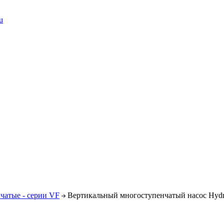
u
чатые - серии VF
Вертикальный многоступенчатый насос Hydr