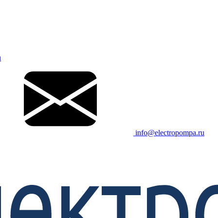
u
info@electropompa.ru