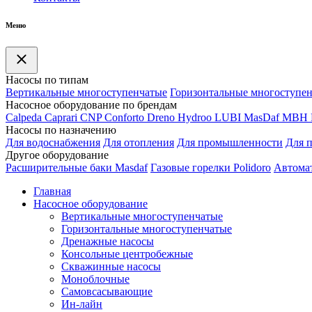
Меню
Насосы по типам
Вертикальные многоступенчатые
Горизонтальные многоступе
Насосное оборудование по брендам
Calpeda
Caprari
CNP
Conforto
Dreno
Hydroo
LUBI
Mas
Daf
MBH
Насосы по назначению
Для водоснабжения
Для отопления
Для промышленности
Для 
Другое оборудование
Расширительные баки Masdaf
Газовые горелки Polidoro
Автомат
Главная
Насосное оборудование
Вертикальные многоступенчатые
Горизонтальные многоступенчатые
Дренажные насосы
Консольные центробежные
Скважинные насосы
Моноблочные
Самовсасывающие
Ин-лайн