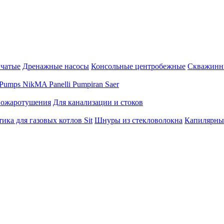
нчатые
Дренажные насосы
Консольные центробежные
Скважинн
Pumps
NikMA
Panelli
Pumpiran
Saer
пожаротушения
Для канализации и стоков
ика для газовых котлов Sit
Шнуры из стекловолокна
Капилярны