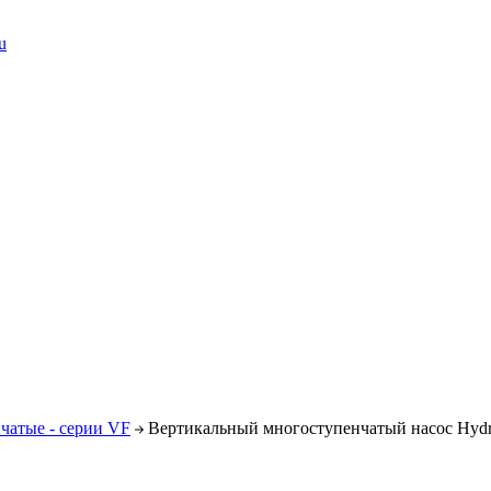
u
чатые - серии VF
Вертикальный многоступенчатый насос Hydr