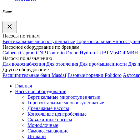
Меню
Насосы по типам
Вертикальные многоступенчатые
Горизонтальные многоступе
Насосное оборудование по брендам
Calpeda
Caprari
CNP
Conforto
Dreno
Hydroo
LUBI
Mas
Daf
MBH
Насосы по назначению
Для водоснабжения
Для отопления
Для промышленности
Для 
Другое оборудование
Расширительные баки Masdaf
Газовые горелки Polidoro
Автомат
Главная
Насосное оборудование
Вертикальные многоступенчатые
Горизонтальные многоступенчатые
Дренажные насосы
Консольные центробежные
Скважинные насосы
Моноблочные
Самовсасывающие
Ин-лайн