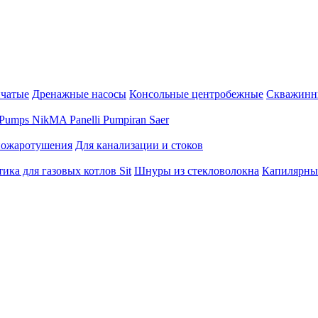
нчатые
Дренажные насосы
Консольные центробежные
Скважинн
Pumps
NikMA
Panelli
Pumpiran
Saer
пожаротушения
Для канализации и стоков
ика для газовых котлов Sit
Шнуры из стекловолокна
Капилярны