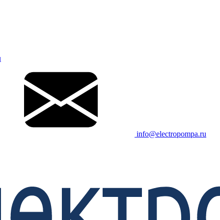
u
info@electropompa.ru