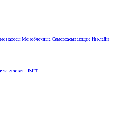
ые насосы
Моноблочные
Самовсасывающие
Ин-лайн
е термостаты IMIT