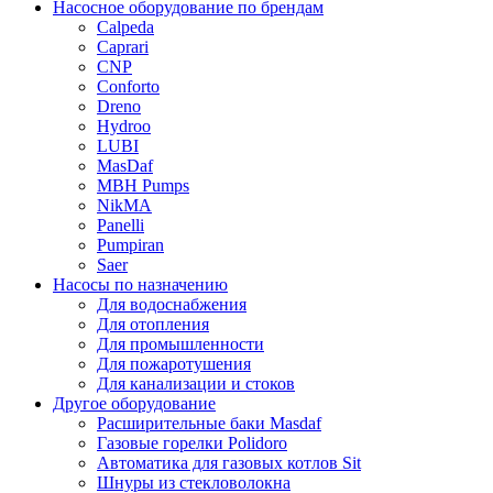
Насосное оборудование по брендам
Calpeda
Caprari
CNP
Conforto
Dreno
Hydroo
LUBI
Mas
Daf
MBH
Pumps
NikMA
Panelli
Pumpiran
Saer
Насосы по назначению
Для водоснабжения
Для отопления
Для промышленности
Для пожаротушения
Для канализации и стоков
Другое оборудование
Расширительные баки Masdaf
Газовые горелки Polidoro
Автоматика для газовых котлов Sit
Шнуры из стекловолокна