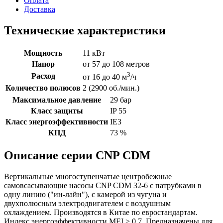
Оплата
Доставка
Технические характеристики
Мощность
11 кВт
Напор
от 57 до 108 метров
3
Расход
от 16 до 40 м
/ч
Количество полюсов
2 (2900 об./мин.)
Максимальное давление
29 бар
Класс защиты
IP 55
Класс энергоэффективности
IE3
КПД
73 %
Описание серии CNP CDM
Вертикальные многоступенчатые центробежные
самовсасывающие насосы CNP CDM 32-6 с патрубками в
одну линию ("ин-лайн"), с камерой из чугуна и
двухполюсным электродвигателем с воздушным
охлаждением. Производятся в Китае по евростандартам.
Индекс энергоэффективности MEI > 0,7. Предназначены для