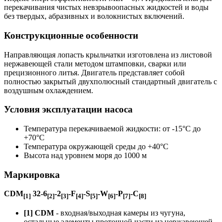
перекачивания чистых невзрывоопасных жидкостей и воды
без твердых, абразивных и волокнистых включений.
Конструкционные особенности
Направляющая лопасть крыльчатки изготовлена из листовой
нержавеющей стали методом штамповки, сварки или
прецизионного литья. Двигатель представляет собой
полностью закрытый двухполюсный стандартный двигатель с
воздушным охлаждением.
Условия эксплуатации насоса
Температура перекачиваемой жидкости: от -15°C до
+70°C
Температура окружающей среды до +40°C
Высота над уровнем моря до 1000 м
Маркировка
CDM
32-6
-2
-F
-S
-W
-P
-C
[1]
[2]
[3]
[4]
[5]
[6]
[7]
[8]
[1] CDM
- входная/выходная камеры из чугуна,
остальные элементы проточной части из нержавеющей