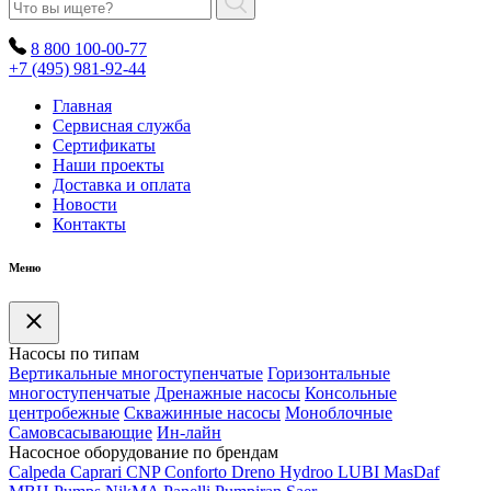
8 800 100-00-77
+7 (495) 981-92-44
Главная
Сервисная служба
Сертификаты
Наши проекты
Доставка и оплата
Новости
Контакты
Меню
Насосы по типам
Вертикальные многоступенчатые
Горизонтальные
многоступенчатые
Дренажные насосы
Консольные
центробежные
Скважинные насосы
Моноблочные
Самовсасывающие
Ин-лайн
Насосное оборудование по брендам
Calpeda
Caprari
CNP
Conforto
Dreno
Hydroo
LUBI
Mas
Daf