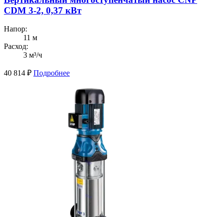
CDM 3-2, 0,37 кВт
Напор:
11 м
Расход:
3 м³/ч
40 814
₽
Подробнее