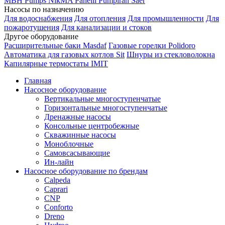
MBH
Pumps
NikMA
Panelli
Pumpiran
Saer
Насосы по назначению
Для водоснабжения
Для отопления
Для промышленности
Для
пожаротушения
Для канализации и стоков
Другое оборудование
Расширительные баки Masdaf
Газовые горелки Polidoro
Автоматика для газовых котлов Sit
Шнуры из стекловолокна
Капилярные термостаты IMIT
Главная
Насосное оборудование
Вертикальные многоступенчатые
Горизонтальные многоступенчатые
Дренажные насосы
Консольные центробежные
Скважинные насосы
Моноблочные
Самовсасывающие
Ин-лайн
Насосное оборудование по брендам
Calpeda
Caprari
CNP
Conforto
Dreno