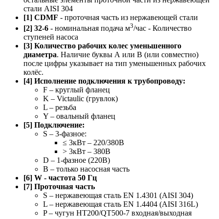
стали AISI 304
[1] CDMF
- проточная часть из нержавеющей стали
3
[2] 32-6
- номинальная подача м
/час - Количество
ступеней насоса
[3] Количество рабочих колес уменьшенного
диаметра
. Наличие буквы А или B (или совместно)
после цифры указывает на тип уменьшенных рабочих
колёс.
[4] Исполнение подключения к трубопроводу:
F – круглый фланец
K – Victaulic (грувлок)
L – резьба
Y – овальный фланец
[5] Подключение:
S – 3-фазное:
≤ 3кВт – 220/380В
> 3кВт – 380В
D – 1-фазное (220В)
B – только насосная часть
[6] W - частота 50 Гц
[7] Проточная часть
S – нержавеющая сталь EN 1.4301 (AISI 304)
L – нержавеющая сталь EN 1.4404 (AISI 316L)
P – чугун HT200/QT500-7 входная/выходная