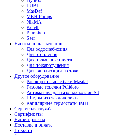
Hydroo
LUBI
Mas
Daf
MBH
Pumps
NikMA
Panelli
Pumpiran
Saer
Насосы по назначению
Для водоснабжения
Для отопления
Для промышленности
Для пожаротушения
Для канализации и стоков
Другое оборудование
Расширительные баки Masdaf
Газовые горелки Polidoro
Автоматика для газовых котлов Sit
Шнуры из стекловолокна
Капилярные термостаты IMIT
Сервисная служба
Сертификаты
Наши проекты
Доставка и оплата
Новости