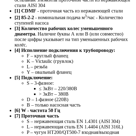
стали AISI 304
[1] CDMF
- проточная часть из нержавеющей стали
3
[2] 85-2-2
- номинальная подача м
/час - Количество
ступеней насоса
[3] Количество рабочих колес уменьшенного
диаметра
. Наличие буквы А или B (или совместно)
после цифры указывает на тип уменьшенных рабочих
колёс.
[4] Исполнение подключения к трубопроводу:
F – круглый фланец
K – Victaulic (грувлок)
L – резьба
Y – овальный фланец
[5] Подключение:
S – 3-фазное:
≤ 3кВт – 220/380В
> 3кВт – 380В
D – 1-фазное (220В)
B – только насосная часть
[6] W - частота 50 Гц
[7] Проточная часть
S – нержавеющая сталь EN 1.4301 (AISI 304)
L – нержавеющая сталь EN 1.4404 (AISI 316L)
P – чугун HT200/QT500-7 входная/выходная