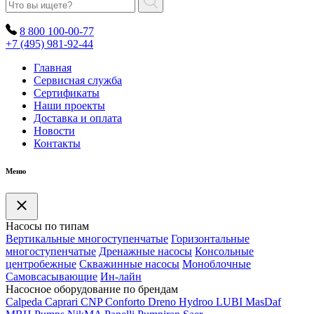
8 800 100-00-77
+7 (495) 981-92-44
Главная
Сервисная служба
Сертификаты
Наши проекты
Доставка и оплата
Новости
Контакты
Меню
Насосы по типам
Вертикальные многоступенчатые
Горизонтальные
многоступенчатые
Дренажные насосы
Консольные
центробежные
Скважинные насосы
Моноблочные
Самовсасывающие
Ин-лайн
Насосное оборудование по брендам
Calpeda
Caprari
CNP
Conforto
Dreno
Hydroo
LUBI
Mas
Daf