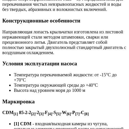
перекачивания чистых невзрывоопасных жидкостей и воды
без твердых, абразивных и волокнистых включений.
Конструкционные особенности
Направляющая лопасть крыльчатки изготовлена из листовой
нержавеющей стали методом штамповки, сварки или
прецизионного литья. Двигатель представляет собой
полностью закрытый двухполюсный стандартный двигатель с
воздушным охлаждением.
Условия эксплуатации насоса
Температура перекачиваемой жидкости: от -15°C до
+70°C
Температура окружающей среды до +40°C
Высота над уровнем моря до 1000 м
Маркировка
CDM
85-2-2
-2
-F
-S
-W
-P
-C
[1]
[2]
[3]
[4]
[5]
[6]
[7]
[8]
[1] CDM
- входная/выходная камеры из чугуна,
остальные элементы проточной части из нержавеющей