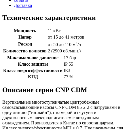
Оплата
Доставка
Технические характеристики
Мощность
11 кВт
Напор
от 15 до 41 метров
3
Расход
от 50 до 110 м
/ч
Количество полюсов
2 (2900 об./мин.)
Максимальное давление
17 бар
Класс защиты
IP 55
Класс энергоэффективности
IE3
КПД
77 %
Описание серии CNP CDM
Вертикальные многоступенчатые центробежные
самовсасывающие насосы CNP CDM 85-2-2 с патрубками в
одну линию ("ин-лайн"), с камерой из чугуна и
двухполюсным электродвигателем с воздушным
охлаждением. Производятся в Китае по евростандартам.
Индекс энергоэффективности MEI > 0,7. Предназначены для