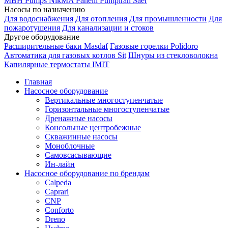
MBH
Pumps
NikMA
Panelli
Pumpiran
Saer
Насосы по назначению
Для водоснабжения
Для отопления
Для промышленности
Для
пожаротушения
Для канализации и стоков
Другое оборудование
Расширительные баки Masdaf
Газовые горелки Polidoro
Автоматика для газовых котлов Sit
Шнуры из стекловолокна
Капилярные термостаты IMIT
Главная
Насосное оборудование
Вертикальные многоступенчатые
Горизонтальные многоступенчатые
Дренажные насосы
Консольные центробежные
Скважинные насосы
Моноблочные
Самовсасывающие
Ин-лайн
Насосное оборудование по брендам
Calpeda
Caprari
CNP
Conforto
Dreno