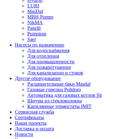
Hydroo
LUBI
Mas
Daf
MBH
Pumps
NikMA
Panelli
Pumpiran
Saer
Насосы по назначению
Для водоснабжения
Для отопления
Для промышленности
Для пожаротушения
Для канализации и стоков
Другое оборудование
Расширительные баки Masdaf
Газовые горелки Polidoro
Автоматика для газовых котлов Sit
Шнуры из стекловолокна
Капилярные термостаты IMIT
Сервисная служба
Сертификаты
Наши проекты
Доставка и оплата
Новости