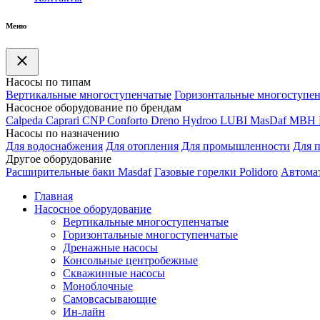
Меню
Насосы по типам
Вертикальные многоступенчатые
Горизонтальные многоступе
Насосное оборудование по брендам
Calpeda
Caprari
CNP
Conforto
Dreno
Hydroo
LUBI
Mas
Daf
MBH
Насосы по назначению
Для водоснабжения
Для отопления
Для промышленности
Для 
Другое оборудование
Расширительные баки Masdaf
Газовые горелки Polidoro
Автомат
Главная
Насосное оборудование
Вертикальные многоступенчатые
Горизонтальные многоступенчатые
Дренажные насосы
Консольные центробежные
Скважинные насосы
Моноблочные
Самовсасывающие
Ин-лайн