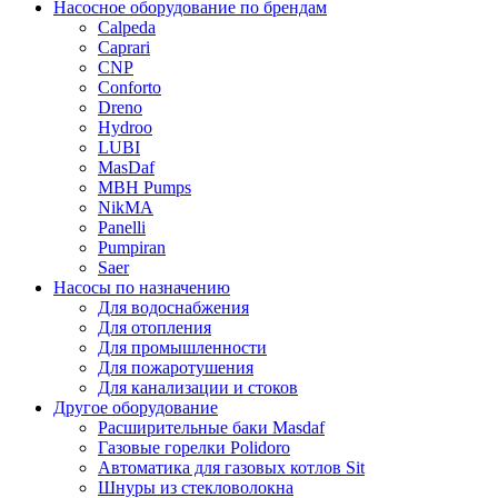
Насосное оборудование по брендам
Calpeda
Caprari
CNP
Conforto
Dreno
Hydroo
LUBI
Mas
Daf
MBH
Pumps
NikMA
Panelli
Pumpiran
Saer
Насосы по назначению
Для водоснабжения
Для отопления
Для промышленности
Для пожаротушения
Для канализации и стоков
Другое оборудование
Расширительные баки Masdaf
Газовые горелки Polidoro
Автоматика для газовых котлов Sit
Шнуры из стекловолокна