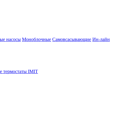
ые насосы
Моноблочные
Самовсасывающие
Ин-лайн
е термостаты IMIT