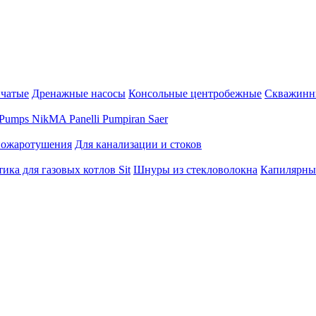
нчатые
Дренажные насосы
Консольные центробежные
Скважинн
Pumps
NikMA
Panelli
Pumpiran
Saer
пожаротушения
Для канализации и стоков
ика для газовых котлов Sit
Шнуры из стекловолокна
Капилярны