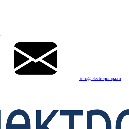
u
info@electropompa.ru