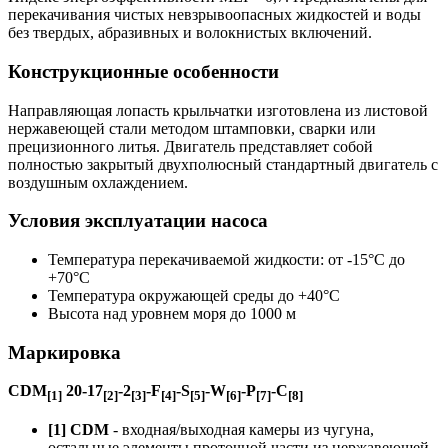
перекачивания чистых невзрывоопасных жидкостей и воды
без твердых, абразивных и волокнистых включений.
Конструкционные особенности
Направляющая лопасть крыльчатки изготовлена из листовой
нержавеющей стали методом штамповки, сварки или
прецизионного литья. Двигатель представляет собой
полностью закрытый двухполюсный стандартный двигатель с
воздушным охлаждением.
Условия эксплуатации насоса
Температура перекачиваемой жидкости: от -15°C до
+70°C
Температура окружающей среды до +40°C
Высота над уровнем моря до 1000 м
Маркировка
CDM
20-17
-2
-F
-S
-W
-P
-C
[1]
[2]
[3]
[4]
[5]
[6]
[7]
[8]
[1] CDM
- входная/выходная камеры из чугуна,
остальные элементы проточной части из нержавеющей