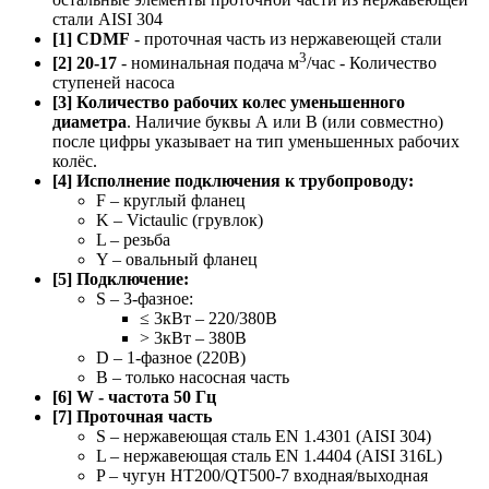
стали AISI 304
[1] CDMF
- проточная часть из нержавеющей стали
3
[2] 20-17
- номинальная подача м
/час - Количество
ступеней насоса
[3] Количество рабочих колес уменьшенного
диаметра
. Наличие буквы А или B (или совместно)
после цифры указывает на тип уменьшенных рабочих
колёс.
[4] Исполнение подключения к трубопроводу:
F – круглый фланец
K – Victaulic (грувлок)
L – резьба
Y – овальный фланец
[5] Подключение:
S – 3-фазное:
≤ 3кВт – 220/380В
> 3кВт – 380В
D – 1-фазное (220В)
B – только насосная часть
[6] W - частота 50 Гц
[7] Проточная часть
S – нержавеющая сталь EN 1.4301 (AISI 304)
L – нержавеющая сталь EN 1.4404 (AISI 316L)
P – чугун HT200/QT500-7 входная/выходная