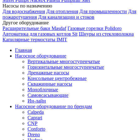
MBH
Pumps
NikMA
Panelli
Pumpiran
Saer
Насосы по назначению
Для водоснабжения
Для отопления
Для промышленности
Для
пожаротушения
Для канализации и стоков
Другое оборудование
Расширительные баки Masdaf
Газовые горелки Polidoro
Автоматика для газовых котлов Sit
Шнуры из стекловолокна
Капилярные термостаты IMIT
Главная
Насосное оборудование
Вертикальные многоступенчатые
Горизонтальные многоступенчатые
Дренажные насосы
Консольные центробежные
Скважинные насосы
Моноблочные
Самовсасывающие
Ин-лайн
Насосное оборудование по брендам
Calpeda
Caprari
CNP
Conforto
Dreno