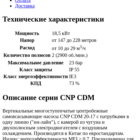
Оплата
Доставка
Технические характеристики
Мощность
18,5 кВт
Напор
от 147 до 228 метров
3
Расход
от 10 до 29 м
/ч
Количество полюсов
2 (2900 об./мин.)
Максимальное давление
23 бар
Класс защиты
IP 55
Класс энергоэффективности
IE3
КПД
73 %
Описание серии CNP CDM
Вертикальные многоступенчатые центробежные
самовсасывающие насосы CNP CDM 20-17 с патрубками в
одну линию ("ин-лайн"), с камерой из чугуна и
двухполюсным электродвигателем с воздушным
охлаждением. Производятся в Китае по евростандартам.
Индекс энергоэффективности MEI > 0,7. Предназначены для