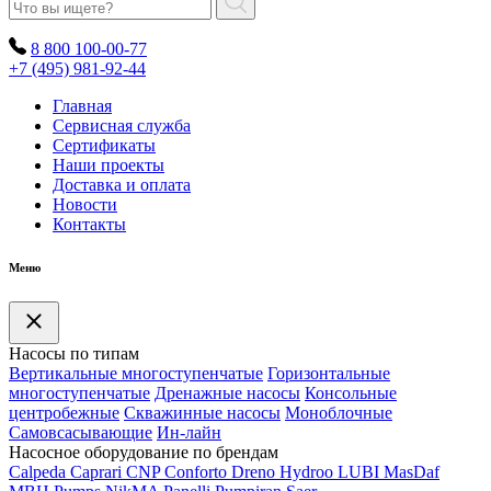
8 800 100-00-77
+7 (495) 981-92-44
Главная
Сервисная служба
Сертификаты
Наши проекты
Доставка и оплата
Новости
Контакты
Меню
Насосы по типам
Вертикальные многоступенчатые
Горизонтальные
многоступенчатые
Дренажные насосы
Консольные
центробежные
Скважинные насосы
Моноблочные
Самовсасывающие
Ин-лайн
Насосное оборудование по брендам
Calpeda
Caprari
CNP
Conforto
Dreno
Hydroo
LUBI
Mas
Daf