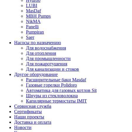
Hydroo
LUBI
Mas
Daf
MBH
Pumps
NikMA
Panelli
Pumpiran
Saer
Насосы по назначению
Для водоснабжения
Для отопления
Для промышленности
Для пожаротушения
Для канализации и стоков
Другое оборудование
Расширительные баки Masdaf
Газовые горелки Polidoro
Автоматика для газовых котлов Sit
Шнуры из стекловолокна
Капилярные термостаты IMIT
Сервисная служба
Сертификаты
Наши проекты
Доставка и оплата
Новости