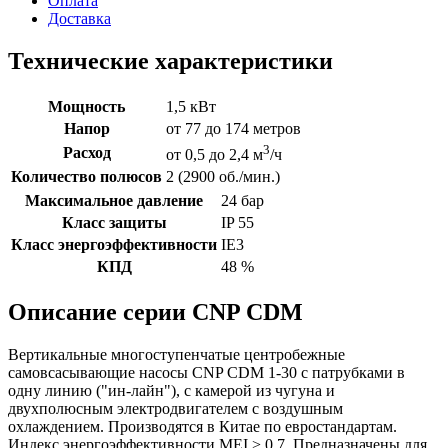
Оплата
Доставка
Технические характеристики
Мощность
1,5 кВт
Напор
от 77 до 174 метров
3
Расход
от 0,5 до 2,4 м
/ч
Количество полюсов
2 (2900 об./мин.)
Максимальное давление
24 бар
Класс защиты
IP 55
Класс энергоэффективности
IE3
КПД
48 %
Описание серии CNP CDM
Вертикальные многоступенчатые центробежные
самовсасывающие насосы CNP CDM 1-30 с патрубками в
одну линию ("ин-лайн"), с камерой из чугуна и
двухполюсным электродвигателем с воздушным
охлаждением. Производятся в Китае по евростандартам.
Индекс энергоэффективности MEI > 0,7. Предназначены для