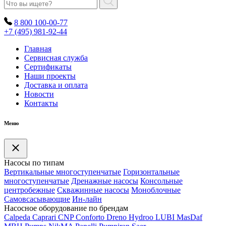
8 800 100-00-77
+7 (495) 981-92-44
Главная
Сервисная служба
Сертификаты
Наши проекты
Доставка и оплата
Новости
Контакты
Меню
Насосы по типам
Вертикальные многоступенчатые
Горизонтальные
многоступенчатые
Дренажные насосы
Консольные
центробежные
Скважинные насосы
Моноблочные
Самовсасывающие
Ин-лайн
Насосное оборудование по брендам
Calpeda
Caprari
CNP
Conforto
Dreno
Hydroo
LUBI
Mas
Daf