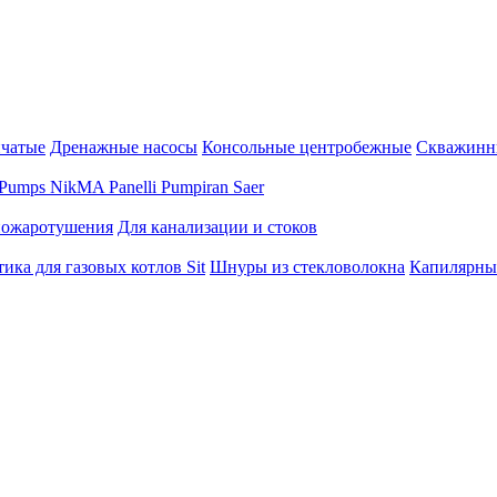
нчатые
Дренажные насосы
Консольные центробежные
Скважинн
Pumps
NikMA
Panelli
Pumpiran
Saer
пожаротушения
Для канализации и стоков
ика для газовых котлов Sit
Шнуры из стекловолокна
Капилярны