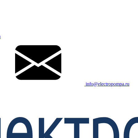
u
info@electropompa.ru