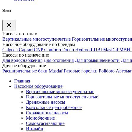
Меню
Насосы по типам
Вертикальные многоступенчатые
Горизонтальные многоступе
Насосное оборудование по брендам
Calpeda
Caprari
CNP
Conforto
Dreno
Hydroo
LUBI
Mas
Daf
MBH
Насосы по назначению
Для водоснабжения
Для отопления
Для промышленности
Для 
Другое оборудование
Расширительные баки Masdaf
Газовые горелки Polidoro
Автомат
Главная
Насосное оборудование
Вертикальные многоступенчатые
Горизонтальные многоступенчатые
Дренажные насосы
Консольные центробежные
Скважинные насосы
Моноблочные
Самовсасывающие
Ин-лайн