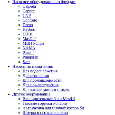
Насосное оборудование по брендам
Calpeda
Caprari
CNP
Conforto
Dreno
Hydroo
LUBI
Mas
Daf
MBH
Pumps
NikMA
Panelli
Pumpiran
Saer
Насосы по назначению
Для водоснабжения
Для отопления
Для промышленности
Для пожаротушения
Для канализации и стоков
Другое оборудование
Расширительные баки Masdaf
Газовые горелки Polidoro
Автоматика для газовых котлов Sit
Шнуры из стекловолокна