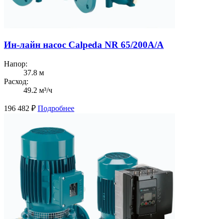
Ин-лайн насос Calpeda NR 65/200A/A
Напор:
37.8 м
Расход:
49.2 м³/ч
196 482
₽
Подробнее