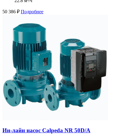
22.8 м³/ч
50 386
₽
Подробнее
Ин-лайн насос Calpeda NR 50D/A