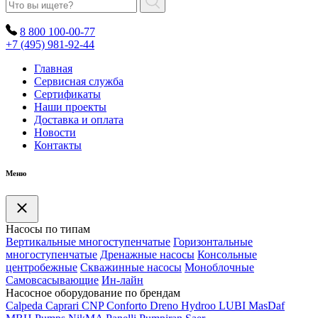
8 800 100-00-77
+7 (495) 981-92-44
Главная
Сервисная служба
Сертификаты
Наши проекты
Доставка и оплата
Новости
Контакты
Меню
Насосы по типам
Вертикальные многоступенчатые
Горизонтальные
многоступенчатые
Дренажные насосы
Консольные
центробежные
Скважинные насосы
Моноблочные
Самовсасывающие
Ин-лайн
Насосное оборудование по брендам
Calpeda
Caprari
CNP
Conforto
Dreno
Hydroo
LUBI
Mas
Daf