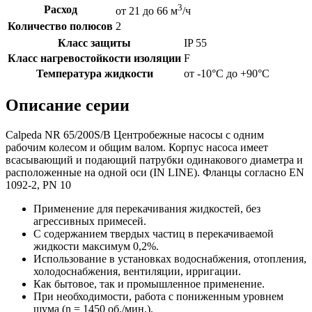
3
Расход
от 21 до 66 м
/ч
Количество полюсов
2
Класс защиты
IP 55
Класс нагревостойкости изоляции
F
Температура жидкости
от -10°C до +90°C
Описание серии
Calpeda NR 65/200S/B Центробежные насосы с одним
рабочим колесом и общим валом. Корпус насоса имеет
всасывающий и подающий патрубки одинакового диаметра и
расположенные на одной оси (IN LINE). Фланцы согласно EN
1092-2, PN 10
Применение для перекачивания жидкостей, без
агрессивных примесей.
С содержанием твердых частиц в перекачиваемой
жидкости максимум 0,2%.
Использование в установках водоснабжения, отопления,
холодоснабжения, вентиляции, ирригации.
Как бытовое, так и промышленное применение.
При необходимости, работа с пониженным уровнем
шума (n = 1450 об./мин.).