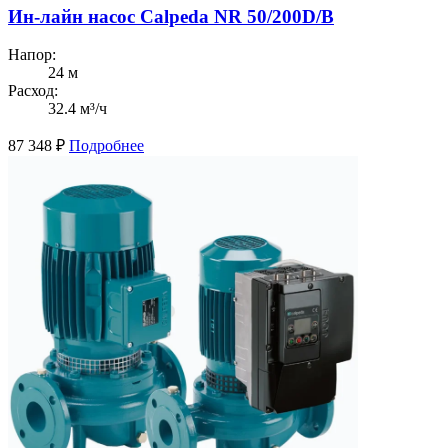
Ин-лайн насос Calpeda NR 50/200D/B
Напор:
24 м
Расход:
32.4 м³/ч
87 348
₽
Подробнее