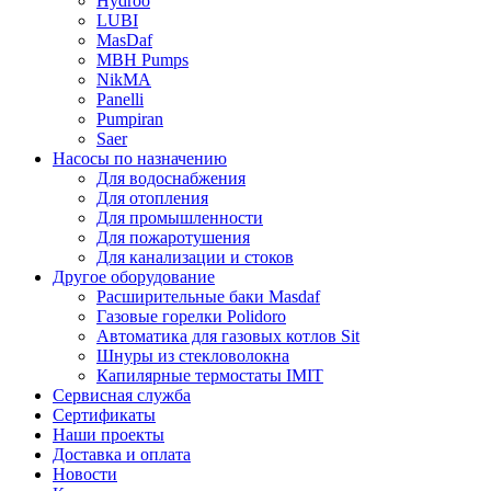
Hydroo
LUBI
Mas
Daf
MBH
Pumps
NikMA
Panelli
Pumpiran
Saer
Насосы по назначению
Для водоснабжения
Для отопления
Для промышленности
Для пожаротушения
Для канализации и стоков
Другое оборудование
Расширительные баки Masdaf
Газовые горелки Polidoro
Автоматика для газовых котлов Sit
Шнуры из стекловолокна
Капилярные термостаты IMIT
Сервисная служба
Сертификаты
Наши проекты
Доставка и оплата
Новости