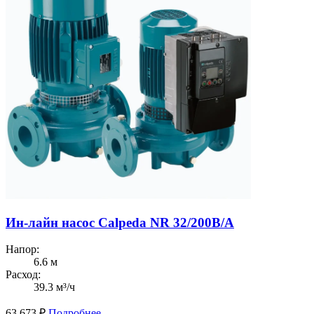
Ин-лайн насос Calpeda NR 32/200B/A
Напор:
6.6 м
Расход:
39.3 м³/ч
63 673
₽
Подробнее