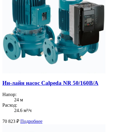
Ин-лайн насос Calpeda NR 50/160B/A
Напор:
24 м
Расход:
24.6 м³/ч
70 823
₽
Подробнее