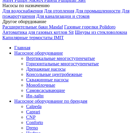
MBH
Pumps
NikMA
Panelli
Pumpiran
Saer
Насосы по назначению
Для водоснабжения
Для отопления
Для промышленности
Для
пожаротушения
Для канализации и стоков
Другое оборудование
Расширительные баки Masdaf
Газовые горелки Polidoro
Автоматика для газовых котлов Sit
Шнуры из стекловолокна
Капилярные термостаты IMIT
Главная
Насосное оборудование
Вертикальные многоступенчатые
Горизонтальные многоступенчатые
Дренажные насосы
Консольные центробежные
Скважинные насосы
Моноблочные
Самовсасывающие
Ин-лайн
Насосное оборудование по брендам
Calpeda
Caprari
CNP
Conforto
Dreno