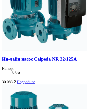
Ин-лайн насос Calpeda NR 32/125A
Напор:
6.6 м
30 083
₽
Подробнее