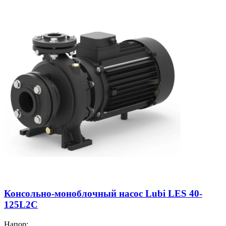
Консольно-моноблочный насос Lubi LES 40-
125L2C
Напор: