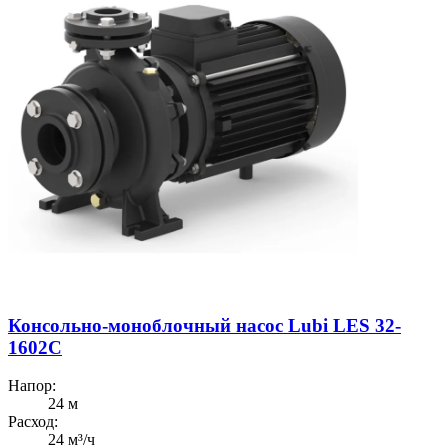
Консольно-моноблочный насос Lubi LES 32-
1602C
Напор:
24 м
Расход:
24 м³/ч