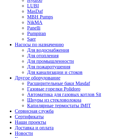
Hydroo
LUBI
Mas
Daf
MBH
Pumps
NikMA
Panelli
Pumpiran
Saer
Насосы по назначению
Для водоснабжения
Для отопления
Для промышленности
Для пожаротушения
Для канализации и стоков
Другое оборудование
Расширительные баки Masdaf
Газовые горелки Polidoro
Автоматика для газовых котлов Sit
Шнуры из стекловолокна
Капилярные термостаты IMIT
Сервисная служба
Сертификаты
Наши проекты
Доставка и оплата
Новости