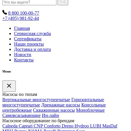
8 800 100-00-77
+7 (495) 981-92-44
Главная
Сервисная служба
Сертификаты
Наши проекты
Доставка и оплата
Новости
Контакты
Меню
Насосы по типам
Вертикальные многоступенчатые
Горизонтальные
многоступенчатые
Дренажные насосы
Консольные
центробежные
Скважинные насосы
Моноблочные
Самовсасывающие
Ин-лайн
Насосное оборудование по брендам
Calpeda
Caprari
CNP
Conforto
Dreno
Hydroo
LUBI
Mas
Daf