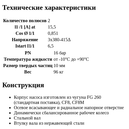
Технические характеристики
Количество полюсов
2
l1 /1 [A] at
15,5
Cos Ø 1/1
0,851
Напряжение
3x380-415Δ
Istart I1/1
6,5
PN
16 бар
Температура жидкости
от -10°C до +90°C
Размер твердых частиц
10 мм
Вес
96 кг
Конструкция
Корпус насоса изготовлен из чугуна FG 260
(стандартная поставка), CF8, CF8M
Осевое всасывающее и радиальное напорное отверстие
Динамически сбалансированное рабочее колесо
Стальной вал
Втулку вала из нержавеющей стали