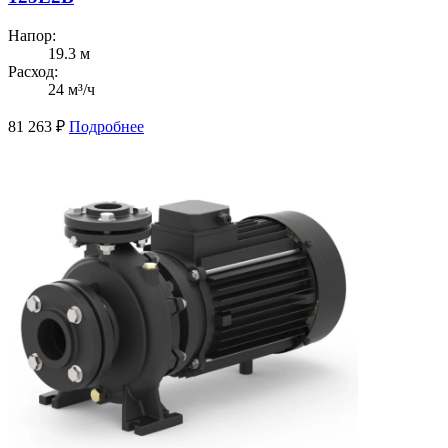
Напор:
19.3 м
Расход:
24 м³/ч
81 263
₽
Подробнее