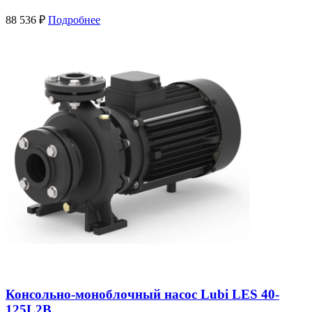
88 536
₽
Подробнее
Консольно-моноблочный насос Lubi LES 40-
125L2B