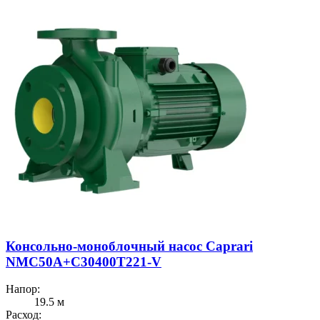
Консольно-моноблочный насос Caprari
NMC50A+C30400T221-V
Напор:
19.5 м
Расход: