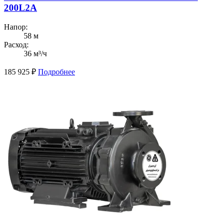
200L2A
Напор:
58 м
Расход:
36 м³/ч
185 925
₽
Подробнее