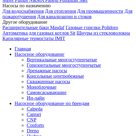
MBH
Pumps
NikMA
Panelli
Pumpiran
Saer
Насосы по назначению
Для водоснабжения
Для отопления
Для промышленности
Для
пожаротушения
Для канализации и стоков
Другое оборудование
Расширительные баки Masdaf
Газовые горелки Polidoro
Автоматика для газовых котлов Sit
Шнуры из стекловолокна
Капилярные термостаты IMIT
Главная
Насосное оборудование
Вертикальные многоступенчатые
Горизонтальные многоступенчатые
Дренажные насосы
Консольные центробежные
Скважинные насосы
Моноблочные
Самовсасывающие
Ин-лайн
Насосное оборудование по брендам
Calpeda
Caprari
CNP
Conforto
Dreno