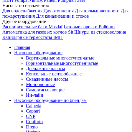
MBH
Pumps
NikMA
Panelli
Pumpiran
Saer
Насосы по назначению
Для водоснабжения
Для отопления
Для промышленности
Для
пожаротушения
Для канализации и стоков
Другое оборудование
Расширительные баки Masdaf
Газовые горелки Polidoro
Автоматика для газовых котлов Sit
Шнуры из стекловолокна
Капилярные термостаты IMIT
Главная
Насосное оборудование
Вертикальные многоступенчатые
Горизонтальные многоступенчатые
Дренажные насосы
Консольные центробежные
Скважинные насосы
Моноблочные
Самовсасывающие
Ин-лайн
Насосное оборудование по брендам
Calpeda
Caprari
CNP
Conforto
Dreno