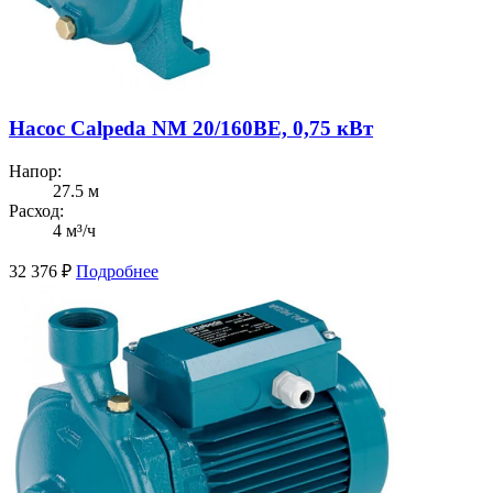
Насос Calpeda NM 20/160BE, 0,75 кВт
Напор:
27.5 м
Расход:
4 м³/ч
32 376
₽
Подробнее