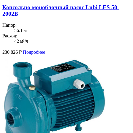
Консольно-моноблочный насос Lubi LES 50-
2002B
Напор:
56.1 м
Расход:
42 м³/ч
230 826
₽
Подробнее