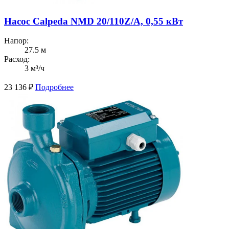
Насос Calpeda NMD 20/110Z/A, 0,55 кВт
Напор:
27.5 м
Расход:
3 м³/ч
23 136
₽
Подробнее