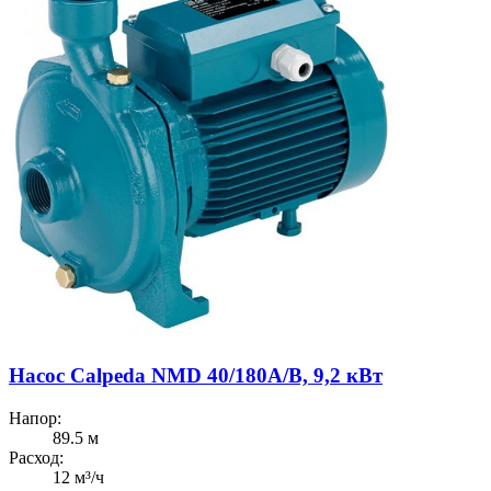
Насос Calpeda NMD 40/180A/B, 9,2 кВт
Напор:
89.5 м
Расход:
12 м³/ч