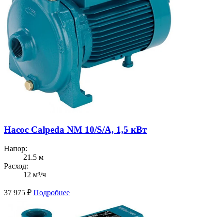
Насос Calpeda NM 10/S/A, 1,5 кВт
Напор:
21.5 м
Расход:
12 м³/ч
37 975
₽
Подробнее