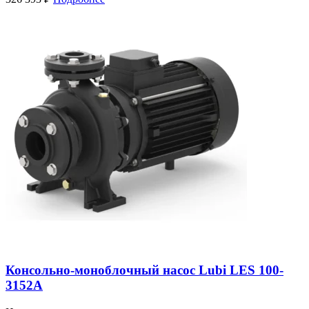
Консольно-моноблочный насос Lubi LES 100-
3152A