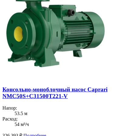
Консольно-моноблочный насос Caprari
NMC50S+C31500T221-V
Напор:
53.5 м
Расход:
54 м³/ч
326 393
₽
Подробнее