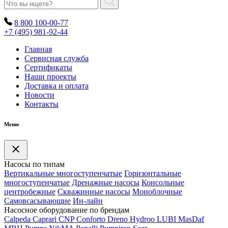
8 800 100-00-77
+7 (495) 981-92-44
Главная
Сервисная служба
Сертификаты
Наши проекты
Доставка и оплата
Новости
Контакты
Меню
Насосы по типам
Вертикальные многоступенчатые
Горизонтальные
многоступенчатые
Дренажные насосы
Консольные
центробежные
Скважинные насосы
Моноблочные
Самовсасывающие
Ин-лайн
Насосное оборудование по брендам
Calpeda
Caprari
CNP
Conforto
Dreno
Hydroo
LUBI
Mas
Daf