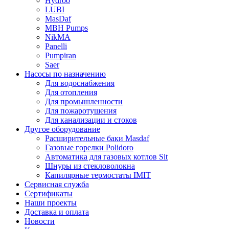
Hydroo
LUBI
Mas
Daf
MBH
Pumps
NikMA
Panelli
Pumpiran
Saer
Насосы по назначению
Для водоснабжения
Для отопления
Для промышленности
Для пожаротушения
Для канализации и стоков
Другое оборудование
Расширительные баки Masdaf
Газовые горелки Polidoro
Автоматика для газовых котлов Sit
Шнуры из стекловолокна
Капилярные термостаты IMIT
Сервисная служба
Сертификаты
Наши проекты
Доставка и оплата
Новости