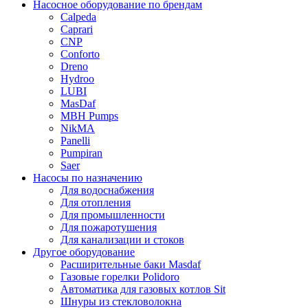
Насосное оборудование по брендам
Calpeda
Caprari
CNP
Conforto
Dreno
Hydroo
LUBI
Mas
Daf
MBH
Pumps
NikMA
Panelli
Pumpiran
Saer
Насосы по назначению
Для водоснабжения
Для отопления
Для промышленности
Для пожаротушения
Для канализации и стоков
Другое оборудование
Расширительные баки Masdaf
Газовые горелки Polidoro
Автоматика для газовых котлов Sit
Шнуры из стекловолокна