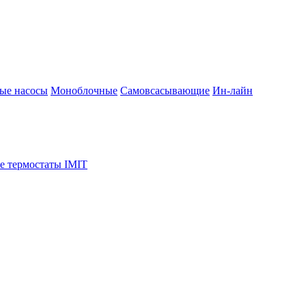
ые насосы
Моноблочные
Самовсасывающие
Ин-лайн
е термостаты IMIT