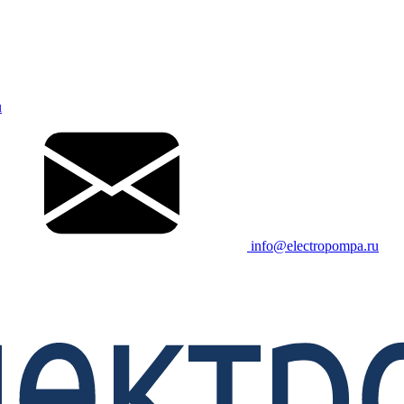
u
info@electropompa.ru