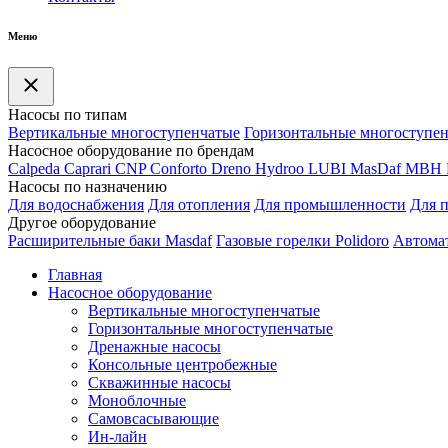
Меню
Насосы по типам
Вертикальные многоступенчатые
Горизонтальные многоступе
Насосное оборудование по брендам
Calpeda
Caprari
CNP
Conforto
Dreno
Hydroo
LUBI
Mas
Daf
MBH
Насосы по назначению
Для водоснабжения
Для отопления
Для промышленности
Для 
Другое оборудование
Расширительные баки Masdaf
Газовые горелки Polidoro
Автомат
Главная
Насосное оборудование
Вертикальные многоступенчатые
Горизонтальные многоступенчатые
Дренажные насосы
Консольные центробежные
Скважинные насосы
Моноблочные
Самовсасывающие
Ин-лайн