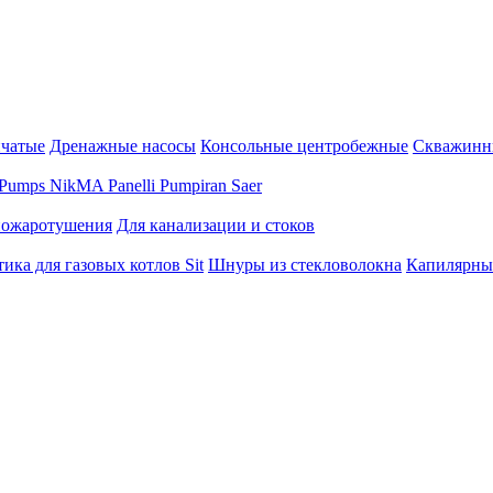
нчатые
Дренажные насосы
Консольные центробежные
Скважинн
Pumps
NikMA
Panelli
Pumpiran
Saer
пожаротушения
Для канализации и стоков
ика для газовых котлов Sit
Шнуры из стекловолокна
Капилярны