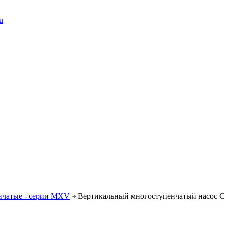
u
нчатые - серии MXV
Вертикальный многоступенчатый насос C