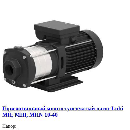
Горизонтальный многоступенчатый насос Lubi
MH, MHI, MHN 10-40
Напор: