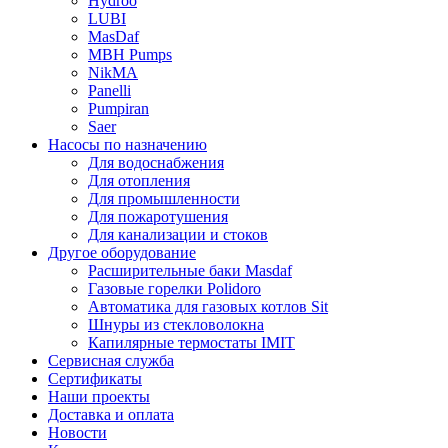
Hydroo
LUBI
Mas
Daf
MBH
Pumps
NikMA
Panelli
Pumpiran
Saer
Насосы по назначению
Для водоснабжения
Для отопления
Для промышленности
Для пожаротушения
Для канализации и стоков
Другое оборудование
Расширительные баки Masdaf
Газовые горелки Polidoro
Автоматика для газовых котлов Sit
Шнуры из стекловолокна
Капилярные термостаты IMIT
Сервисная служба
Сертификаты
Наши проекты
Доставка и оплата
Новости