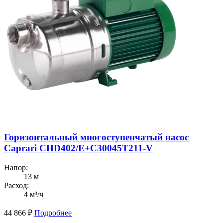
Горизонтальный многоступенчатый насос
Caprari CHD402/Е+C30045T211-V
Напор:
13 м
Расход:
4 м³/ч
44 866
₽
Подробнее