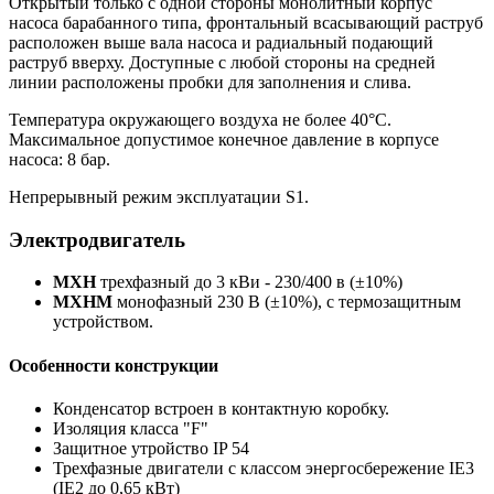
Открытый только с одной стороны монолитный корпус
насоса барабанного типа, фронтальный всасывающий раструб
расположен выше вала насоса и радиальный подающий
раструб вверху. Доступные с любой стороны на средней
линии расположены пробки для заполнения и слива.
Температура окружающего воздуха не более 40°C.
Максимальное допустимое конечное давление в корпусе
насоса: 8 бар.
Непрерывный режим эксплуатации S1.
Электродвигатель
MXH
трехфазный до 3 кВи - 230/400 в (±10%)
MXHM
монофазный 230 В (±10%), с термозащитным
устройством.
Особенности конструкции
Конденсатор встроен в контактную коробку.
Изоляция класса "F"
Защитное утройство IP 54
Трехфазные двигатели с классом энергосбережение IE3
(IE2 до 0,65 кВт)