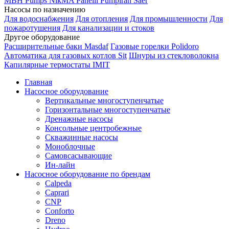
MBH
Pumps
NikMA
Panelli
Pumpiran
Saer
Насосы по назначению
Для водоснабжения
Для отопления
Для промышленности
Для
пожаротушения
Для канализации и стоков
Другое оборудование
Расширительные баки Masdaf
Газовые горелки Polidoro
Автоматика для газовых котлов Sit
Шнуры из стекловолокна
Капилярные термостаты IMIT
Главная
Насосное оборудование
Вертикальные многоступенчатые
Горизонтальные многоступенчатые
Дренажные насосы
Консольные центробежные
Скважинные насосы
Моноблочные
Самовсасывающие
Ин-лайн
Насосное оборудование по брендам
Calpeda
Caprari
CNP
Conforto
Dreno