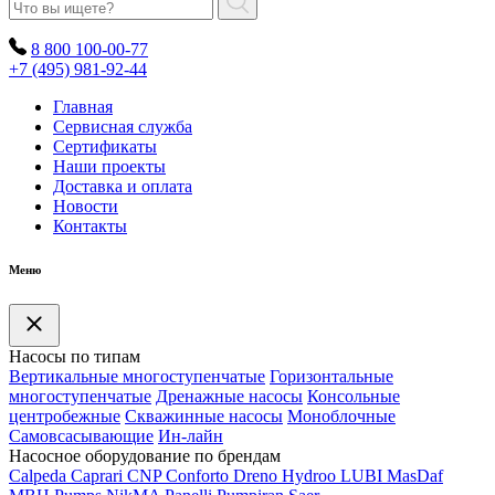
8 800 100-00-77
+7 (495) 981-92-44
Главная
Сервисная служба
Сертификаты
Наши проекты
Доставка и оплата
Новости
Контакты
Меню
Насосы по типам
Вертикальные многоступенчатые
Горизонтальные
многоступенчатые
Дренажные насосы
Консольные
центробежные
Скважинные насосы
Моноблочные
Самовсасывающие
Ин-лайн
Насосное оборудование по брендам
Calpeda
Caprari
CNP
Conforto
Dreno
Hydroo
LUBI
Mas
Daf