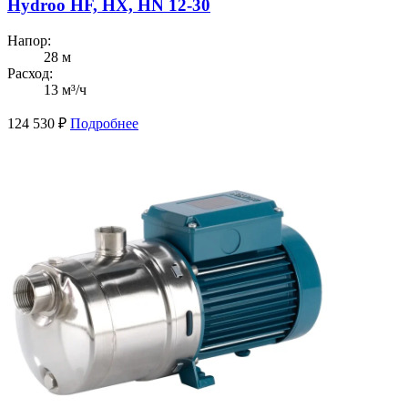
Hydroo HF, HX, HN 12-30
Напор:
28 м
Расход:
13 м³/ч
124 530
₽
Подробнее