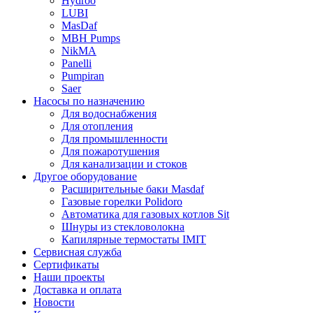
Hydroo
LUBI
Mas
Daf
MBH
Pumps
NikMA
Panelli
Pumpiran
Saer
Насосы по назначению
Для водоснабжения
Для отопления
Для промышленности
Для пожаротушения
Для канализации и стоков
Другое оборудование
Расширительные баки Masdaf
Газовые горелки Polidoro
Автоматика для газовых котлов Sit
Шнуры из стекловолокна
Капилярные термостаты IMIT
Сервисная служба
Сертификаты
Наши проекты
Доставка и оплата
Новости