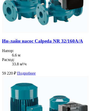
Ин-лайн насос Calpeda NR 32/160A/A
Напор:
6.6 м
Расход:
33.8 м³/ч
59 220
₽
Подробнее