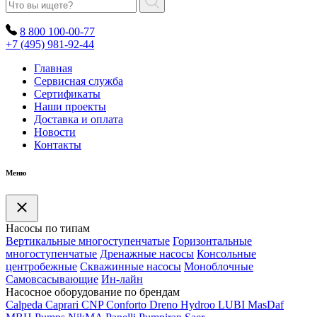
8 800 100-00-77
+7 (495) 981-92-44
Главная
Сервисная служба
Сертификаты
Наши проекты
Доставка и оплата
Новости
Контакты
Меню
Насосы по типам
Вертикальные многоступенчатые
Горизонтальные
многоступенчатые
Дренажные насосы
Консольные
центробежные
Скважинные насосы
Моноблочные
Самовсасывающие
Ин-лайн
Насосное оборудование по брендам
Calpeda
Caprari
CNP
Conforto
Dreno
Hydroo
LUBI
Mas
Daf