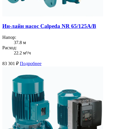
Ин-лайн насос Calpeda NR 65/125A/B
Напор:
37.8 м
Расход:
22.2 м³/ч
83 301
₽
Подробнее