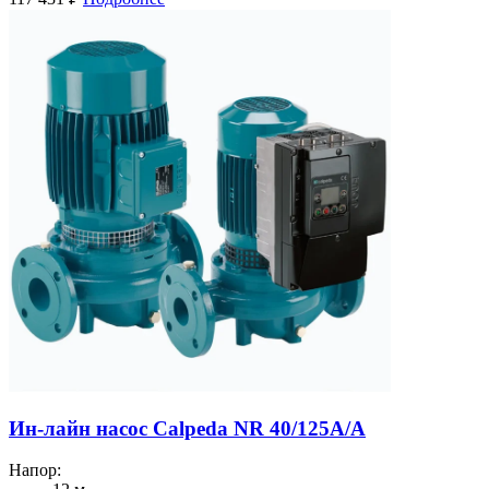
Ин-лайн насос Calpeda NR 40/125A/A
Напор: