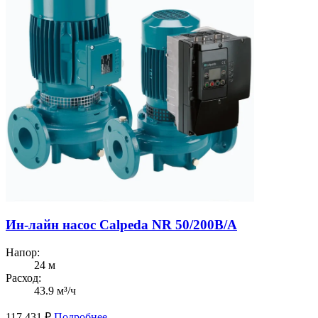
Ин-лайн насос Calpeda NR 50/200B/A
Напор:
24 м
Расход:
43.9 м³/ч
117 431
₽
Подробнее