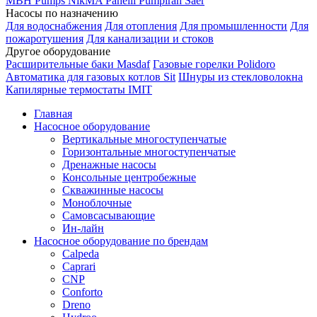
MBH
Pumps
NikMA
Panelli
Pumpiran
Saer
Насосы по назначению
Для водоснабжения
Для отопления
Для промышленности
Для
пожаротушения
Для канализации и стоков
Другое оборудование
Расширительные баки Masdaf
Газовые горелки Polidoro
Автоматика для газовых котлов Sit
Шнуры из стекловолокна
Капилярные термостаты IMIT
Главная
Насосное оборудование
Вертикальные многоступенчатые
Горизонтальные многоступенчатые
Дренажные насосы
Консольные центробежные
Скважинные насосы
Моноблочные
Самовсасывающие
Ин-лайн
Насосное оборудование по брендам
Calpeda
Caprari
CNP
Conforto
Dreno