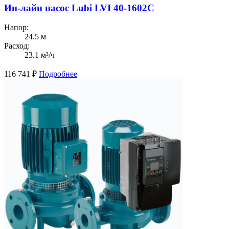
Ин-лайн насос Lubi LVI 40-1602C
Напор:
24.5 м
Расход:
23.1 м³/ч
116 741
₽
Подробнее