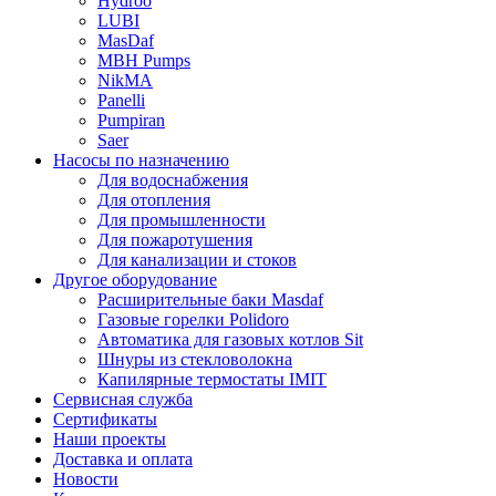
Hydroo
LUBI
Mas
Daf
MBH
Pumps
NikMA
Panelli
Pumpiran
Saer
Насосы по назначению
Для водоснабжения
Для отопления
Для промышленности
Для пожаротушения
Для канализации и стоков
Другое оборудование
Расширительные баки Masdaf
Газовые горелки Polidoro
Автоматика для газовых котлов Sit
Шнуры из стекловолокна
Капилярные термостаты IMIT
Сервисная служба
Сертификаты
Наши проекты
Доставка и оплата
Новости