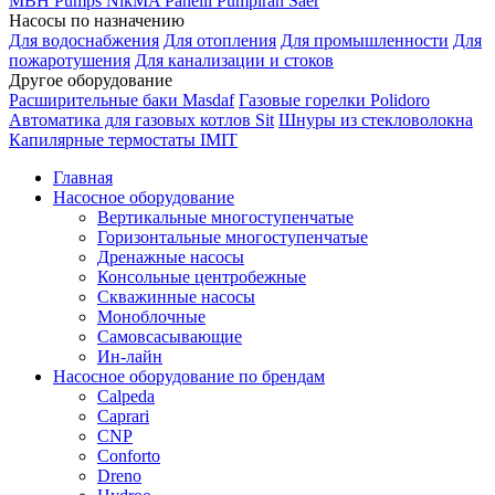
MBH
Pumps
NikMA
Panelli
Pumpiran
Saer
Насосы по назначению
Для водоснабжения
Для отопления
Для промышленности
Для
пожаротушения
Для канализации и стоков
Другое оборудование
Расширительные баки Masdaf
Газовые горелки Polidoro
Автоматика для газовых котлов Sit
Шнуры из стекловолокна
Капилярные термостаты IMIT
Главная
Насосное оборудование
Вертикальные многоступенчатые
Горизонтальные многоступенчатые
Дренажные насосы
Консольные центробежные
Скважинные насосы
Моноблочные
Самовсасывающие
Ин-лайн
Насосное оборудование по брендам
Calpeda
Caprari
CNP
Conforto
Dreno