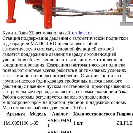
Купить баки Zilmet можно на сайте
zilmet.ru
Станция поддержания давления с автоматической подпиткой
и деаэрацией MATIC-PRO представляет собой
автоматическую систему, основной функцией которой
является поддержание давления наряду с компенсацией
увеличения объема теплоносителя в системах отопления и
кондиционирования. Деаэрация и автоматическая подпитка
позволяют системе всегда работать в оптимальных условиях
эффективности и энергопотребления. Станция состоит из
группы насосов (один-два центробежных насоса высокого
давления) с плавным пуском и остановкой, предотвращающих
экстремальные перепады давления, системы клапанов и бака.
Работа системы регулируется панелью управления с
микропроцессором на простой, удобной и надежной основе.
Максимальное рабочее давление - 10 бар.
Артикул
Модель
Аналог
Количествонасосов
Гидроа
VARIOMAT
1M10351100
1-35
1 шт.
ZILFLE
1
VARIOMAT