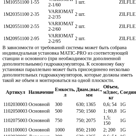
1M10551100
1-55
1 шт.
ZILFLE
2-1/60
VARIOMAT
1M20351100
2-35
2 шт.
ZILFLE
2-2/35
VARIOMAT
1M20551100
2-55
2 шт.
ZILFLE
2-2/60
VARIOMAT
1M20951100
2-95
2 шт.
ZILFLE
2-2/95
В зависимости от требований системы может быть собрана
индивидуальная установка MATIC-PRO из соответсвующей
станции и основного (при необжодимости дополненной
дополнительными) гидроаккумулятора. К основному баку
установки параллельно может быть присоединено несколько
дополнительных гидроаккумуляторов, которые должны иметь
такой же объем и монтироваться на одной плоскости.
Объем,
Емкость,
Диам.;выс.,
Артикул
Назначение
м3;вес,
Соедин
л
мм
кг
1102030003
Основной
300
630; 1365
0,6; 54
1G
1102050003
Основной
500
750; 1560
1; 80,8
1G
1,5;
1102075003
Основной
750
750; 2075
1G
150
1101100003
Основной
1000
850; 2100
2; 200
1G