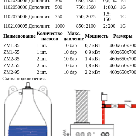
1102030006
Дополнит.
300
630; 1365
0,6; 54
1G
1102050006
Дополнит.
500
750; 1560
1; 80,8
1G
1,5;
1102075006
Дополнит.
750
750; 2075
1G
150
1102100005
Дополнит.
1000
850; 2100
2; 200
1G
Количество
Макс.
Наименование
Мощность
Размеры
насосов
давление
ZM1-35
1 шт.
10 бар
0,7 кВт
460х650х70
ZM1-55
1 шт.
10 бар
0,9 кВт
460х650х70
ZM2-35
2 шт.
10 бар
1,4 кВт
460х650х70
ZM2-55
2 шт.
10 бар
1,8 кВт
460х650х70
ZM2-95
2 шт.
10 бар
2,2 кВт
460х650х70
Схема подключения: