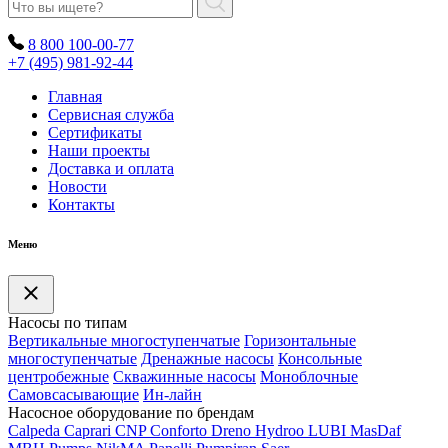
8 800 100-00-77
+7 (495) 981-92-44
Главная
Сервисная служба
Сертификаты
Наши проекты
Доставка и оплата
Новости
Контакты
Меню
Насосы по типам
Вертикальные многоступенчатые
Горизонтальные
многоступенчатые
Дренажные насосы
Консольные
центробежные
Скважинные насосы
Моноблочные
Самовсасывающие
Ин-лайн
Насосное оборудование по брендам
Calpeda
Caprari
CNP
Conforto
Dreno
Hydroo
LUBI
Mas
Daf