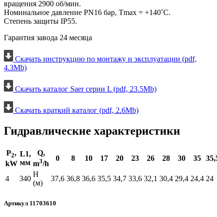
вращения 2900 об/мин.
Номинальное давление PN16 бар, Тmax = +140˚С.
Степень защиты IP55.
Гарантия завода 24 месяца
Скачать инструкцию по монтажу и эксплуатации (pdf,
4.3Mb)
Скачать каталог Saer серии L (pdf, 23.5Mb)
Скачать краткий каталог (pdf, 2.6Mb)
Гидравлические характеристики
P
,
Q,
L1,
2
0
8
10
17
20
23
26
28
30
35
35,
3
мм
kW
m
/h
H
4
340
37,6
36,8
36,6
35,5
34,7
33,6
32,1
30,4
29,4
24,4
24
(м)
Артикул 11703610