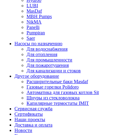
Hydroo
LUBI
Mas
Daf
MBH
Pumps
NikMA
Panelli
Pumpiran
Saer
Насосы по назначению
Для водоснабжения
Для отопления
Для промышленности
Для пожаротушения
Для канализации и стоков
Другое оборудование
Расширительные баки Masdaf
Газовые горелки Polidoro
Автоматика для газовых котлов Sit
Шнуры из стекловолокна
Капилярные термостаты IMIT
Сервисная служба
Сертификаты
Наши проекты
Доставка и оплата
Новости