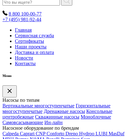
8 800 100-00-77
+7 (495) 981-92-44
Главная
Сервисная служба
Сертификаты
Наши проекты
Доставка и оплата
Новости
Контакты
Меню
Насосы по типам
Вертикальные многоступенчатые
Горизонтальные
многоступенчатые
Дренажные насосы
Консольные
центробежные
Скважинные насосы
Моноблочные
Самовсасывающие
Ин-лайн
Насосное оборудование по брендам
Calpeda
Caprari
CNP
Conforto
Dreno
Hydroo
LUBI
Mas
Daf