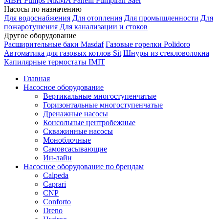
MBH
Pumps
NikMA
Panelli
Pumpiran
Saer
Насосы по назначению
Для водоснабжения
Для отопления
Для промышленности
Для
пожаротушения
Для канализации и стоков
Другое оборудование
Расширительные баки Masdaf
Газовые горелки Polidoro
Автоматика для газовых котлов Sit
Шнуры из стекловолокна
Капилярные термостаты IMIT
Главная
Насосное оборудование
Вертикальные многоступенчатые
Горизонтальные многоступенчатые
Дренажные насосы
Консольные центробежные
Скважинные насосы
Моноблочные
Самовсасывающие
Ин-лайн
Насосное оборудование по брендам
Calpeda
Caprari
CNP
Conforto
Dreno