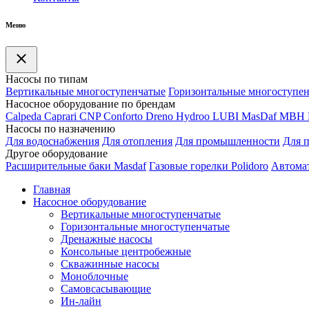
Меню
Насосы по типам
Вертикальные многоступенчатые
Горизонтальные многоступе
Насосное оборудование по брендам
Calpeda
Caprari
CNP
Conforto
Dreno
Hydroo
LUBI
Mas
Daf
MBH
Насосы по назначению
Для водоснабжения
Для отопления
Для промышленности
Для 
Другое оборудование
Расширительные баки Masdaf
Газовые горелки Polidoro
Автомат
Главная
Насосное оборудование
Вертикальные многоступенчатые
Горизонтальные многоступенчатые
Дренажные насосы
Консольные центробежные
Скважинные насосы
Моноблочные
Самовсасывающие
Ин-лайн