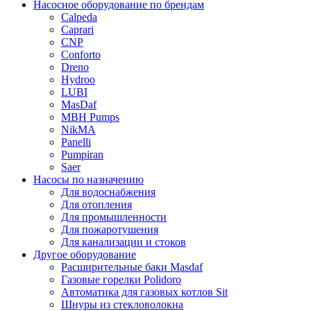
Насосное оборудование по брендам
Calpeda
Caprari
CNP
Conforto
Dreno
Hydroo
LUBI
Mas
Daf
MBH
Pumps
NikMA
Panelli
Pumpiran
Saer
Насосы по назначению
Для водоснабжения
Для отопления
Для промышленности
Для пожаротушения
Для канализации и стоков
Другое оборудование
Расширительные баки Masdaf
Газовые горелки Polidoro
Автоматика для газовых котлов Sit
Шнуры из стекловолокна