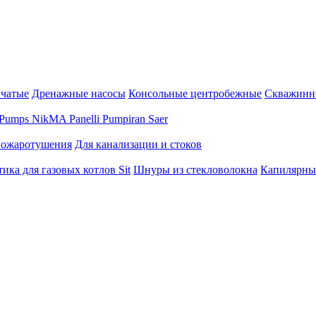
нчатые
Дренажные насосы
Консольные центробежные
Скважинн
Pumps
NikMA
Panelli
Pumpiran
Saer
пожаротушения
Для канализации и стоков
ика для газовых котлов Sit
Шнуры из стекловолокна
Капилярны