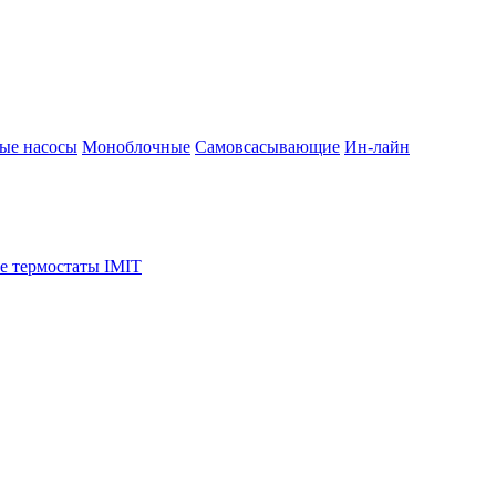
ые насосы
Моноблочные
Самовсасывающие
Ин-лайн
е термостаты IMIT