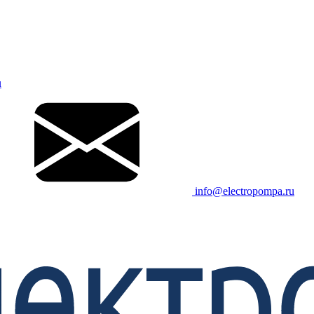
u
info@electropompa.ru