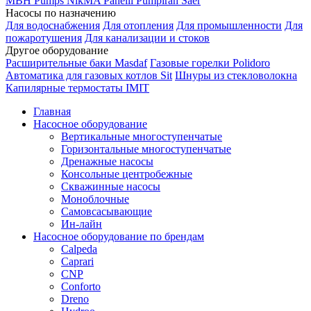
MBH
Pumps
NikMA
Panelli
Pumpiran
Saer
Насосы по назначению
Для водоснабжения
Для отопления
Для промышленности
Для
пожаротушения
Для канализации и стоков
Другое оборудование
Расширительные баки Masdaf
Газовые горелки Polidoro
Автоматика для газовых котлов Sit
Шнуры из стекловолокна
Капилярные термостаты IMIT
Главная
Насосное оборудование
Вертикальные многоступенчатые
Горизонтальные многоступенчатые
Дренажные насосы
Консольные центробежные
Скважинные насосы
Моноблочные
Самовсасывающие
Ин-лайн
Насосное оборудование по брендам
Calpeda
Caprari
CNP
Conforto
Dreno