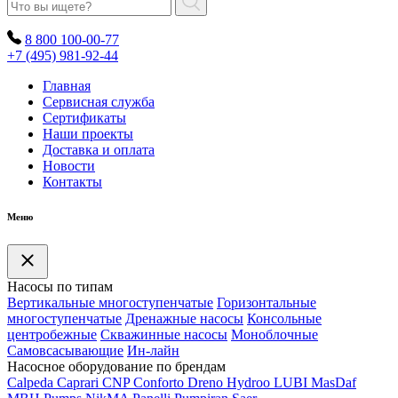
8 800 100-00-77
+7 (495) 981-92-44
Главная
Сервисная служба
Сертификаты
Наши проекты
Доставка и оплата
Новости
Контакты
Меню
Насосы по типам
Вертикальные многоступенчатые
Горизонтальные
многоступенчатые
Дренажные насосы
Консольные
центробежные
Скважинные насосы
Моноблочные
Самовсасывающие
Ин-лайн
Насосное оборудование по брендам
Calpeda
Caprari
CNP
Conforto
Dreno
Hydroo
LUBI
Mas
Daf