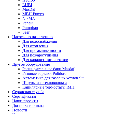
Hydroo
LUBI
Mas
Daf
MBH
Pumps
NikMA
Panelli
Pumpiran
Saer
Насосы по назначению
Для водоснабжения
Для отопления
Для промышленности
Для пожаротушения
Для канализации и стоков
Другое оборудование
Расширительные баки Masdaf
Газовые горелки Polidoro
Автоматика для газовых котлов Sit
Шнуры из стекловолокна
Капилярные термостаты IMIT
Сервисная служба
Сертификаты
Наши проекты
Доставка и оплата
Новости