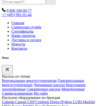
8 800 100-00-77
+7 (495) 981-92-44
Главная
Сервисная служба
Сертификаты
Наши проекты
Доставка и оплата
Новости
Контакты
Меню
Насосы по типам
Вертикальные многоступенчатые
Горизонтальные
многоступенчатые
Дренажные насосы
Консольные
центробежные
Скважинные насосы
Моноблочные
Самовсасывающие
Ин-лайн
Насосное оборудование по брендам
Calpeda
Caprari
CNP
Conforto
Dreno
Hydroo
LUBI
Mas
Daf