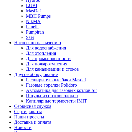
Hydroo
LUBI
Mas
Daf
MBH
Pumps
NikMA
Panelli
Pumpiran
Saer
Насосы по назначению
Для водоснабжения
Для отопления
Для промышленности
Для пожаротушения
Для канализации и стоков
Другое оборудование
Расширительные баки Masdaf
Газовые горелки Polidoro
Автоматика для газовых котлов Sit
Шнуры из стекловолокна
Капилярные термостаты IMIT
Сервисная служба
Сертификаты
Наши проекты
Доставка и оплата
Новости