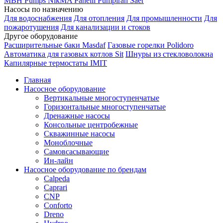
MBH
Pumps
NikMA
Panelli
Pumpiran
Saer
Насосы по назначению
Для водоснабжения
Для отопления
Для промышленности
Для
пожаротушения
Для канализации и стоков
Другое оборудование
Расширительные баки Masdaf
Газовые горелки Polidoro
Автоматика для газовых котлов Sit
Шнуры из стекловолокна
Капилярные термостаты IMIT
Главная
Насосное оборудование
Вертикальные многоступенчатые
Горизонтальные многоступенчатые
Дренажные насосы
Консольные центробежные
Скважинные насосы
Моноблочные
Самовсасывающие
Ин-лайн
Насосное оборудование по брендам
Calpeda
Caprari
CNP
Conforto
Dreno