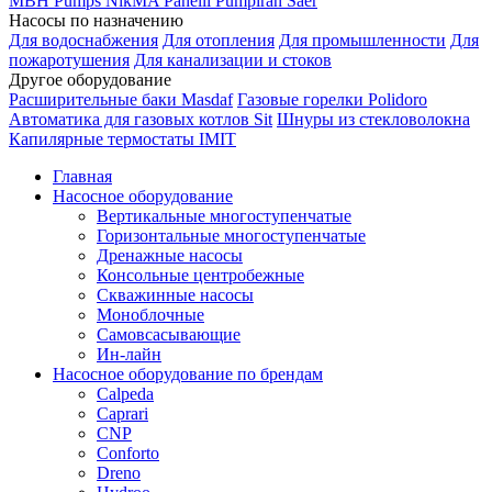
MBH
Pumps
NikMA
Panelli
Pumpiran
Saer
Насосы по назначению
Для водоснабжения
Для отопления
Для промышленности
Для
пожаротушения
Для канализации и стоков
Другое оборудование
Расширительные баки Masdaf
Газовые горелки Polidoro
Автоматика для газовых котлов Sit
Шнуры из стекловолокна
Капилярные термостаты IMIT
Главная
Насосное оборудование
Вертикальные многоступенчатые
Горизонтальные многоступенчатые
Дренажные насосы
Консольные центробежные
Скважинные насосы
Моноблочные
Самовсасывающие
Ин-лайн
Насосное оборудование по брендам
Calpeda
Caprari
CNP
Conforto
Dreno