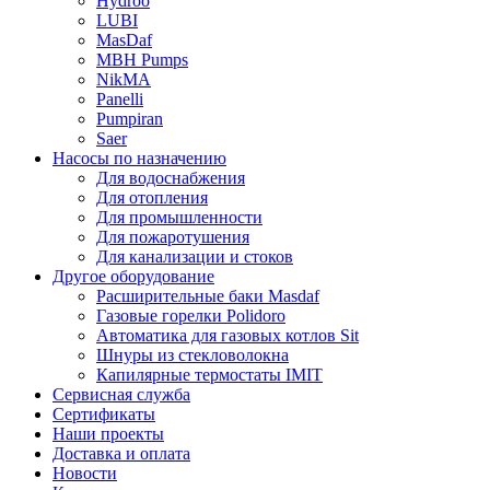
Hydroo
LUBI
Mas
Daf
MBH
Pumps
NikMA
Panelli
Pumpiran
Saer
Насосы по назначению
Для водоснабжения
Для отопления
Для промышленности
Для пожаротушения
Для канализации и стоков
Другое оборудование
Расширительные баки Masdaf
Газовые горелки Polidoro
Автоматика для газовых котлов Sit
Шнуры из стекловолокна
Капилярные термостаты IMIT
Сервисная служба
Сертификаты
Наши проекты
Доставка и оплата
Новости