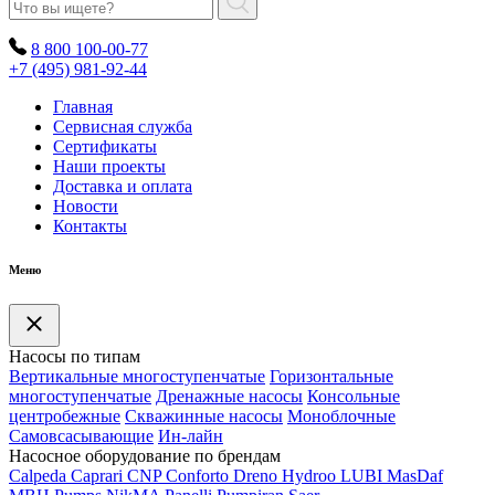
8 800 100-00-77
+7 (495) 981-92-44
Главная
Сервисная служба
Сертификаты
Наши проекты
Доставка и оплата
Новости
Контакты
Меню
Насосы по типам
Вертикальные многоступенчатые
Горизонтальные
многоступенчатые
Дренажные насосы
Консольные
центробежные
Скважинные насосы
Моноблочные
Самовсасывающие
Ин-лайн
Насосное оборудование по брендам
Calpeda
Caprari
CNP
Conforto
Dreno
Hydroo
LUBI
Mas
Daf