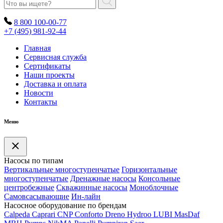
8 800 100-00-77
+7 (495) 981-92-44
Главная
Сервисная служба
Сертификаты
Наши проекты
Доставка и оплата
Новости
Контакты
Меню
Насосы по типам
Вертикальные многоступенчатые
Горизонтальные
многоступенчатые
Дренажные насосы
Консольные
центробежные
Скважинные насосы
Моноблочные
Самовсасывающие
Ин-лайн
Насосное оборудование по брендам
Calpeda
Caprari
CNP
Conforto
Dreno
Hydroo
LUBI
Mas
Daf