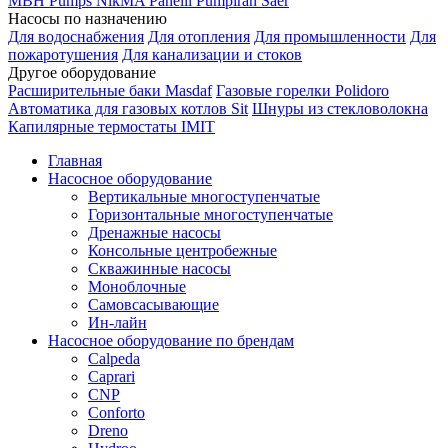
MBH
Pumps
NikMA
Panelli
Pumpiran
Saer
Насосы по назначению
Для водоснабжения
Для отопления
Для промышленности
Для
пожаротушения
Для канализации и стоков
Другое оборудование
Расширительные баки Masdaf
Газовые горелки Polidoro
Автоматика для газовых котлов Sit
Шнуры из стекловолокна
Капилярные термостаты IMIT
Главная
Насосное оборудование
Вертикальные многоступенчатые
Горизонтальные многоступенчатые
Дренажные насосы
Консольные центробежные
Скважинные насосы
Моноблочные
Самовсасывающие
Ин-лайн
Насосное оборудование по брендам
Calpeda
Caprari
CNP
Conforto
Dreno