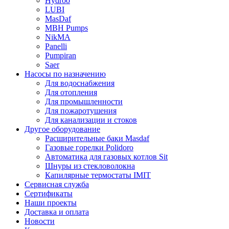
Hydroo
LUBI
Mas
Daf
MBH
Pumps
NikMA
Panelli
Pumpiran
Saer
Насосы по назначению
Для водоснабжения
Для отопления
Для промышленности
Для пожаротушения
Для канализации и стоков
Другое оборудование
Расширительные баки Masdaf
Газовые горелки Polidoro
Автоматика для газовых котлов Sit
Шнуры из стекловолокна
Капилярные термостаты IMIT
Сервисная служба
Сертификаты
Наши проекты
Доставка и оплата
Новости