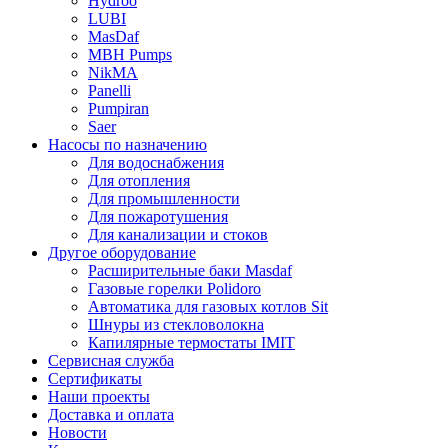
Hydroo
LUBI
Mas
Daf
MBH
Pumps
NikMA
Panelli
Pumpiran
Saer
Насосы по назначению
Для водоснабжения
Для отопления
Для промышленности
Для пожаротушения
Для канализации и стоков
Другое оборудование
Расширительные баки Masdaf
Газовые горелки Polidoro
Автоматика для газовых котлов Sit
Шнуры из стекловолокна
Капилярные термостаты IMIT
Сервисная служба
Сертификаты
Наши проекты
Доставка и оплата
Новости