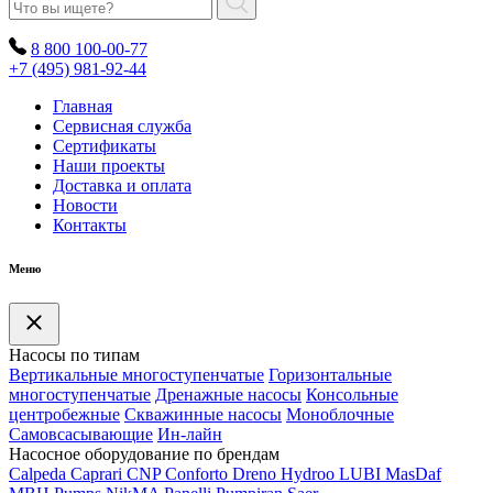
8 800 100-00-77
+7 (495) 981-92-44
Главная
Сервисная служба
Сертификаты
Наши проекты
Доставка и оплата
Новости
Контакты
Меню
Насосы по типам
Вертикальные многоступенчатые
Горизонтальные
многоступенчатые
Дренажные насосы
Консольные
центробежные
Скважинные насосы
Моноблочные
Самовсасывающие
Ин-лайн
Насосное оборудование по брендам
Calpeda
Caprari
CNP
Conforto
Dreno
Hydroo
LUBI
Mas
Daf