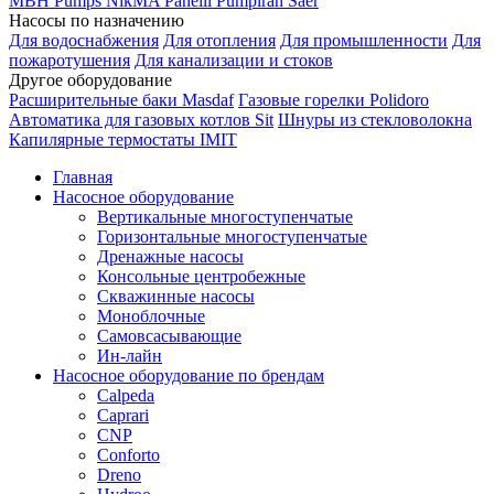
MBH
Pumps
NikMA
Panelli
Pumpiran
Saer
Насосы по назначению
Для водоснабжения
Для отопления
Для промышленности
Для
пожаротушения
Для канализации и стоков
Другое оборудование
Расширительные баки Masdaf
Газовые горелки Polidoro
Автоматика для газовых котлов Sit
Шнуры из стекловолокна
Капилярные термостаты IMIT
Главная
Насосное оборудование
Вертикальные многоступенчатые
Горизонтальные многоступенчатые
Дренажные насосы
Консольные центробежные
Скважинные насосы
Моноблочные
Самовсасывающие
Ин-лайн
Насосное оборудование по брендам
Calpeda
Caprari
CNP
Conforto
Dreno