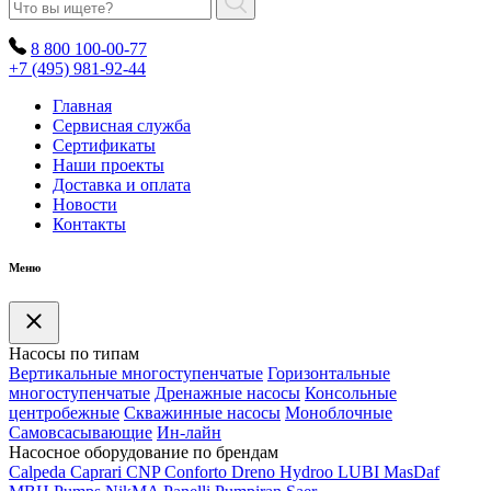
8 800 100-00-77
+7 (495) 981-92-44
Главная
Сервисная служба
Сертификаты
Наши проекты
Доставка и оплата
Новости
Контакты
Меню
Насосы по типам
Вертикальные многоступенчатые
Горизонтальные
многоступенчатые
Дренажные насосы
Консольные
центробежные
Скважинные насосы
Моноблочные
Самовсасывающие
Ин-лайн
Насосное оборудование по брендам
Calpeda
Caprari
CNP
Conforto
Dreno
Hydroo
LUBI
Mas
Daf