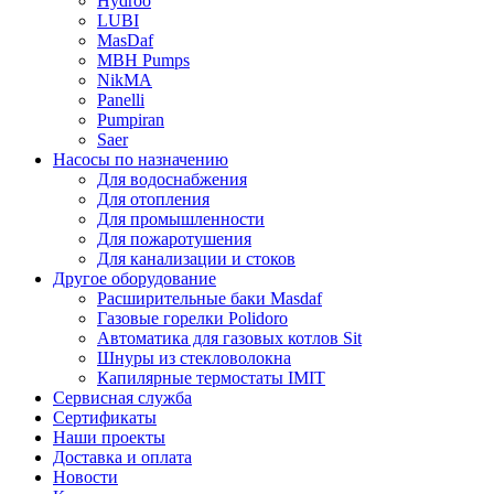
Hydroo
LUBI
Mas
Daf
MBH
Pumps
NikMA
Panelli
Pumpiran
Saer
Насосы по назначению
Для водоснабжения
Для отопления
Для промышленности
Для пожаротушения
Для канализации и стоков
Другое оборудование
Расширительные баки Masdaf
Газовые горелки Polidoro
Автоматика для газовых котлов Sit
Шнуры из стекловолокна
Капилярные термостаты IMIT
Сервисная служба
Сертификаты
Наши проекты
Доставка и оплата
Новости