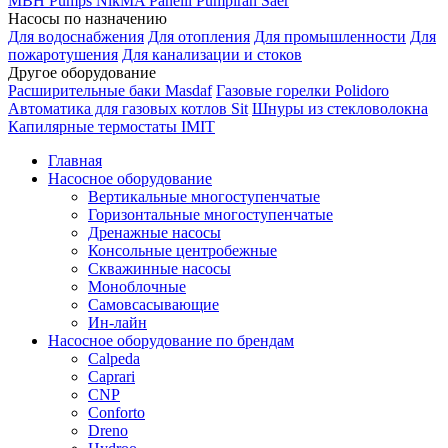
MBH
Pumps
NikMA
Panelli
Pumpiran
Saer
Насосы по назначению
Для водоснабжения
Для отопления
Для промышленности
Для
пожаротушения
Для канализации и стоков
Другое оборудование
Расширительные баки Masdaf
Газовые горелки Polidoro
Автоматика для газовых котлов Sit
Шнуры из стекловолокна
Капилярные термостаты IMIT
Главная
Насосное оборудование
Вертикальные многоступенчатые
Горизонтальные многоступенчатые
Дренажные насосы
Консольные центробежные
Скважинные насосы
Моноблочные
Самовсасывающие
Ин-лайн
Насосное оборудование по брендам
Calpeda
Caprari
CNP
Conforto
Dreno