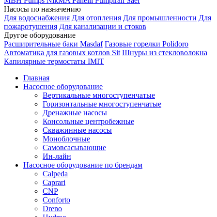
MBH
Pumps
NikMA
Panelli
Pumpiran
Saer
Насосы по назначению
Для водоснабжения
Для отопления
Для промышленности
Для
пожаротушения
Для канализации и стоков
Другое оборудование
Расширительные баки Masdaf
Газовые горелки Polidoro
Автоматика для газовых котлов Sit
Шнуры из стекловолокна
Капилярные термостаты IMIT
Главная
Насосное оборудование
Вертикальные многоступенчатые
Горизонтальные многоступенчатые
Дренажные насосы
Консольные центробежные
Скважинные насосы
Моноблочные
Самовсасывающие
Ин-лайн
Насосное оборудование по брендам
Calpeda
Caprari
CNP
Conforto
Dreno