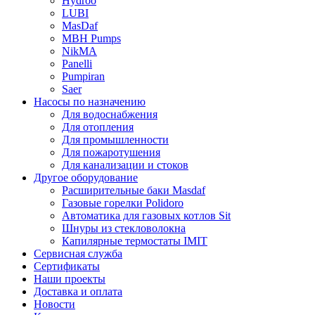
Hydroo
LUBI
Mas
Daf
MBH
Pumps
NikMA
Panelli
Pumpiran
Saer
Насосы по назначению
Для водоснабжения
Для отопления
Для промышленности
Для пожаротушения
Для канализации и стоков
Другое оборудование
Расширительные баки Masdaf
Газовые горелки Polidoro
Автоматика для газовых котлов Sit
Шнуры из стекловолокна
Капилярные термостаты IMIT
Сервисная служба
Сертификаты
Наши проекты
Доставка и оплата
Новости