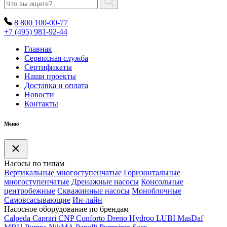
8 800 100-00-77
+7 (495) 981-92-44
Главная
Сервисная служба
Сертификаты
Наши проекты
Доставка и оплата
Новости
Контакты
Меню
Насосы по типам
Вертикальные многоступенчатые
Горизонтальные
многоступенчатые
Дренажные насосы
Консольные
центробежные
Скважинные насосы
Моноблочные
Самовсасывающие
Ин-лайн
Насосное оборудование по брендам
Calpeda
Caprari
CNP
Conforto
Dreno
Hydroo
LUBI
Mas
Daf