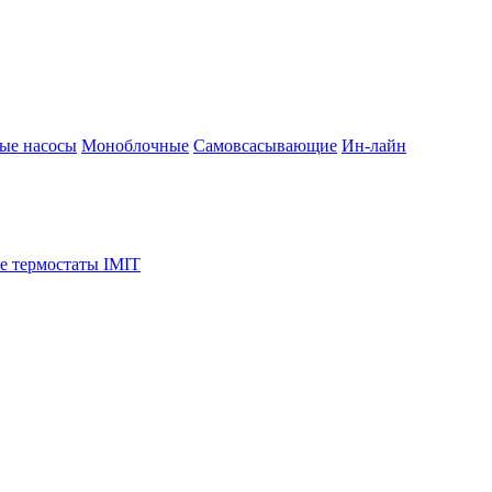
ые насосы
Моноблочные
Самовсасывающие
Ин-лайн
е термостаты IMIT