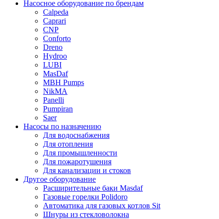
Насосное оборудование по брендам
Calpeda
Caprari
CNP
Conforto
Dreno
Hydroo
LUBI
Mas
Daf
MBH
Pumps
NikMA
Panelli
Pumpiran
Saer
Насосы по назначению
Для водоснабжения
Для отопления
Для промышленности
Для пожаротушения
Для канализации и стоков
Другое оборудование
Расширительные баки Masdaf
Газовые горелки Polidoro
Автоматика для газовых котлов Sit
Шнуры из стекловолокна