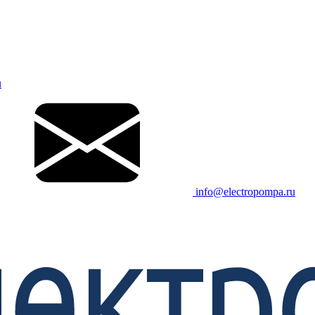
u
info@electropompa.ru