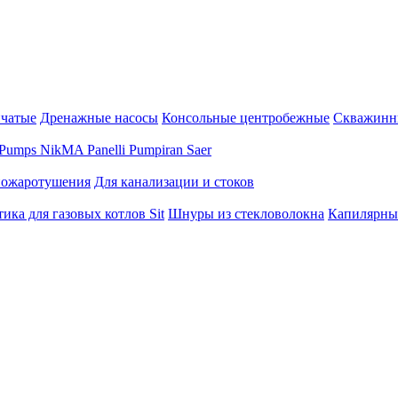
нчатые
Дренажные насосы
Консольные центробежные
Скважинн
Pumps
NikMA
Panelli
Pumpiran
Saer
пожаротушения
Для канализации и стоков
ика для газовых котлов Sit
Шнуры из стекловолокна
Капилярны