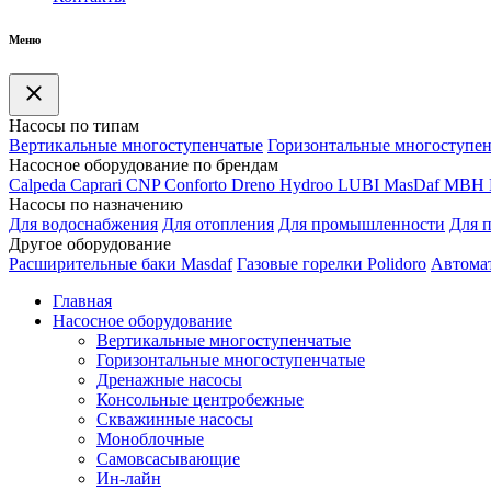
Меню
Насосы по типам
Вертикальные многоступенчатые
Горизонтальные многоступе
Насосное оборудование по брендам
Calpeda
Caprari
CNP
Conforto
Dreno
Hydroo
LUBI
Mas
Daf
MBH
Насосы по назначению
Для водоснабжения
Для отопления
Для промышленности
Для 
Другое оборудование
Расширительные баки Masdaf
Газовые горелки Polidoro
Автомат
Главная
Насосное оборудование
Вертикальные многоступенчатые
Горизонтальные многоступенчатые
Дренажные насосы
Консольные центробежные
Скважинные насосы
Моноблочные
Самовсасывающие
Ин-лайн