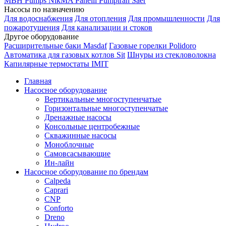
MBH
Pumps
NikMA
Panelli
Pumpiran
Saer
Насосы по назначению
Для водоснабжения
Для отопления
Для промышленности
Для
пожаротушения
Для канализации и стоков
Другое оборудование
Расширительные баки Masdaf
Газовые горелки Polidoro
Автоматика для газовых котлов Sit
Шнуры из стекловолокна
Капилярные термостаты IMIT
Главная
Насосное оборудование
Вертикальные многоступенчатые
Горизонтальные многоступенчатые
Дренажные насосы
Консольные центробежные
Скважинные насосы
Моноблочные
Самовсасывающие
Ин-лайн
Насосное оборудование по брендам
Calpeda
Caprari
CNP
Conforto
Dreno