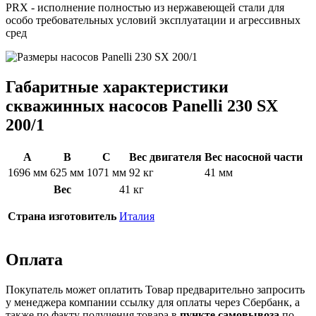
PRX - исполнение полностью из нержавеющей стали для
особо требовательных условий эксплуатации и агрессивных
сред
Габаритные характеристики
скважинных насосов Panelli 230 SX
200/1
A
B
C
Вес двигателя
Вес насосной части
1696 мм
625 мм
1071 мм
92 кг
41 мм
Вес
41 кг
Страна изготовитель
Италия
Оплата
Покупатель может оплатить Товар предварительно запросить
у менеджера компании ссылку для оплаты через Сбербанк, а
также по факту получения товара в
пункте самовывоза
по