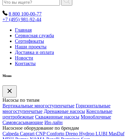
8 800 100-00-77
+7 (495) 981-92-44
Главная
Сервисная служба
Сертификаты
Наши проекты
Доставка и оплата
Новости
Контакты
Меню
Насосы по типам
Вертикальные многоступенчатые
Горизонтальные
многоступенчатые
Дренажные насосы
Консольные
центробежные
Скважинные насосы
Моноблочные
Самовсасывающие
Ин-лайн
Насосное оборудование по брендам
Calpeda
Caprari
CNP
Conforto
Dreno
Hydroo
LUBI
Mas
Daf