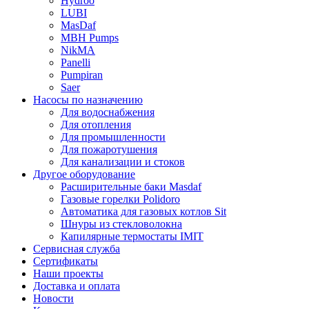
Hydroo
LUBI
Mas
Daf
MBH
Pumps
NikMA
Panelli
Pumpiran
Saer
Насосы по назначению
Для водоснабжения
Для отопления
Для промышленности
Для пожаротушения
Для канализации и стоков
Другое оборудование
Расширительные баки Masdaf
Газовые горелки Polidoro
Автоматика для газовых котлов Sit
Шнуры из стекловолокна
Капилярные термостаты IMIT
Сервисная служба
Сертификаты
Наши проекты
Доставка и оплата
Новости