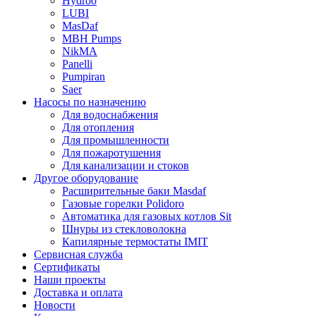
Hydroo
LUBI
Mas
Daf
MBH
Pumps
NikMA
Panelli
Pumpiran
Saer
Насосы по назначению
Для водоснабжения
Для отопления
Для промышленности
Для пожаротушения
Для канализации и стоков
Другое оборудование
Расширительные баки Masdaf
Газовые горелки Polidoro
Автоматика для газовых котлов Sit
Шнуры из стекловолокна
Капилярные термостаты IMIT
Сервисная служба
Сертификаты
Наши проекты
Доставка и оплата
Новости