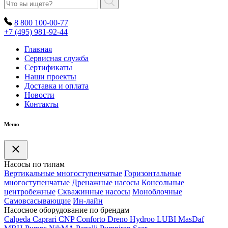
8 800 100-00-77
+7 (495) 981-92-44
Главная
Сервисная служба
Сертификаты
Наши проекты
Доставка и оплата
Новости
Контакты
Меню
Насосы по типам
Вертикальные многоступенчатые
Горизонтальные
многоступенчатые
Дренажные насосы
Консольные
центробежные
Скважинные насосы
Моноблочные
Самовсасывающие
Ин-лайн
Насосное оборудование по брендам
Calpeda
Caprari
CNP
Conforto
Dreno
Hydroo
LUBI
Mas
Daf