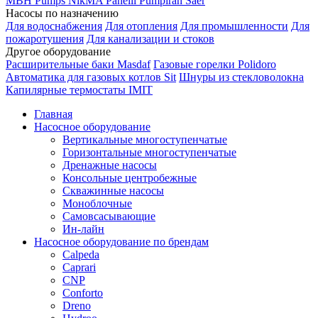
MBH
Pumps
NikMA
Panelli
Pumpiran
Saer
Насосы по назначению
Для водоснабжения
Для отопления
Для промышленности
Для
пожаротушения
Для канализации и стоков
Другое оборудование
Расширительные баки Masdaf
Газовые горелки Polidoro
Автоматика для газовых котлов Sit
Шнуры из стекловолокна
Капилярные термостаты IMIT
Главная
Насосное оборудование
Вертикальные многоступенчатые
Горизонтальные многоступенчатые
Дренажные насосы
Консольные центробежные
Скважинные насосы
Моноблочные
Самовсасывающие
Ин-лайн
Насосное оборудование по брендам
Calpeda
Caprari
CNP
Conforto
Dreno