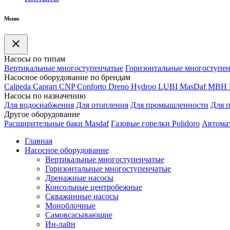
Меню
Насосы по типам
Вертикальные многоступенчатые
Горизонтальные многоступе
Насосное оборудование по брендам
Calpeda
Caprari
CNP
Conforto
Dreno
Hydroo
LUBI
Mas
Daf
MBH
Насосы по назначению
Для водоснабжения
Для отопления
Для промышленности
Для 
Другое оборудование
Расширительные баки Masdaf
Газовые горелки Polidoro
Автомат
Главная
Насосное оборудование
Вертикальные многоступенчатые
Горизонтальные многоступенчатые
Дренажные насосы
Консольные центробежные
Скважинные насосы
Моноблочные
Самовсасывающие
Ин-лайн