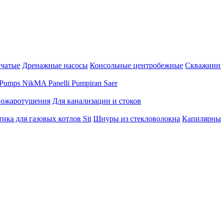
нчатые
Дренажные насосы
Консольные центробежные
Скважинн
Pumps
NikMA
Panelli
Pumpiran
Saer
пожаротушения
Для канализации и стоков
ика для газовых котлов Sit
Шнуры из стекловолокна
Капилярны