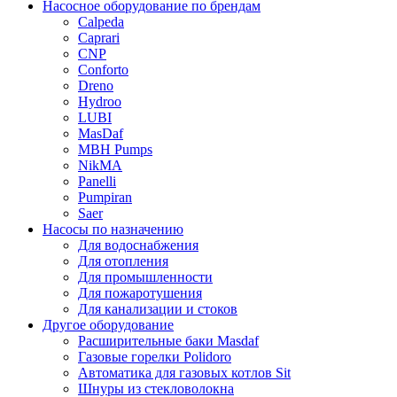
Насосное оборудование по брендам
Calpeda
Caprari
CNP
Conforto
Dreno
Hydroo
LUBI
Mas
Daf
MBH
Pumps
NikMA
Panelli
Pumpiran
Saer
Насосы по назначению
Для водоснабжения
Для отопления
Для промышленности
Для пожаротушения
Для канализации и стоков
Другое оборудование
Расширительные баки Masdaf
Газовые горелки Polidoro
Автоматика для газовых котлов Sit
Шнуры из стекловолокна