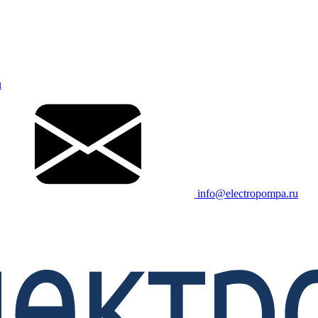
u
info@electropompa.ru