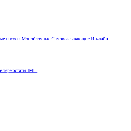
ые насосы
Моноблочные
Самовсасывающие
Ин-лайн
е термостаты IMIT