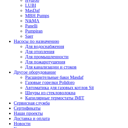
Hydroo
LUBI
Mas
Daf
MBH
Pumps
NikMA
Panelli
Pumpiran
Saer
Насосы по назначению
Для водоснабжения
Для отопления
Для промышленности
Для пожаротушения
Для канализации и стоков
Другое оборудование
Расширительные баки Masdaf
Газовые горелки Polidoro
Автоматика для газовых котлов Sit
Шнуры из стекловолокна
Капилярные термостаты IMIT
Сервисная служба
Сертификаты
Наши проекты
Доставка и оплата
Новости