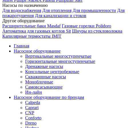
MBH
Pumps
NikMA
Panelli
Pumpiran
Saer
Насосы по назначению
Для водоснабжения
Для отопления
Для промышленности
Для
пожаротушения
Для канализации и стоков
Другое оборудование
Расширительные баки Masdaf
Газовые горелки Polidoro
Автоматика для газовых котлов Sit
Шнуры из стекловолокна
Капилярные термостаты IMIT
Главная
Насосное оборудование
Вертикальные многоступенчатые
Горизонтальные многоступенчатые
Дренажные насосы
Консольные центробежные
Скважинные насосы
Моноблочные
Самовсасывающие
Ин-лайн
Насосное оборудование по брендам
Calpeda
Caprari
CNP
Conforto
Dreno