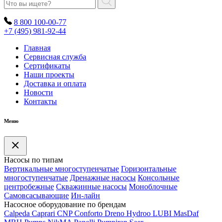
8 800 100-00-77
+7 (495) 981-92-44
Главная
Сервисная служба
Сертификаты
Наши проекты
Доставка и оплата
Новости
Контакты
Меню
Насосы по типам
Вертикальные многоступенчатые
Горизонтальные
многоступенчатые
Дренажные насосы
Консольные
центробежные
Скважинные насосы
Моноблочные
Самовсасывающие
Ин-лайн
Насосное оборудование по брендам
Calpeda
Caprari
CNP
Conforto
Dreno
Hydroo
LUBI
Mas
Daf