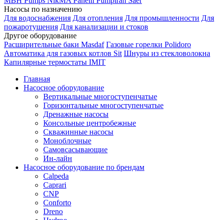
MBH
Pumps
NikMA
Panelli
Pumpiran
Saer
Насосы по назначению
Для водоснабжения
Для отопления
Для промышленности
Для
пожаротушения
Для канализации и стоков
Другое оборудование
Расширительные баки Masdaf
Газовые горелки Polidoro
Автоматика для газовых котлов Sit
Шнуры из стекловолокна
Капилярные термостаты IMIT
Главная
Насосное оборудование
Вертикальные многоступенчатые
Горизонтальные многоступенчатые
Дренажные насосы
Консольные центробежные
Скважинные насосы
Моноблочные
Самовсасывающие
Ин-лайн
Насосное оборудование по брендам
Calpeda
Caprari
CNP
Conforto
Dreno