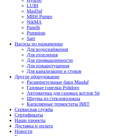
Hydroo
LUBI
Mas
Daf
MBH
Pumps
NikMA
Panelli
Pumpiran
Saer
Насосы по назначению
Для водоснабжения
Для отопления
Для промышленности
Для пожаротушения
Для канализации и стоков
Другое оборудование
Расширительные баки Masdaf
Газовые горелки Polidoro
Автоматика для газовых котлов Sit
Шнуры из стекловолокна
Капилярные термостаты IMIT
Сервисная служба
Сертификаты
Наши проекты
Доставка и оплата
Новости