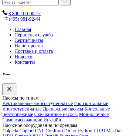
8 800 100-00-77
+7 (495) 981-92-44
Главная
Сервисная служба
Сертификаты
Наши проекты
Доставка и оплата
Новости
Контакты
Меню
Насосы по типам
Вертикальные многоступенчатые
Горизонтальные
многоступенчатые
Дренажные насосы
Консольные
центробежные
Скважинные насосы
Моноблочные
Самовсасывающие
Ин-лайн
Насосное оборудование по брендам
Calpeda
Caprari
CNP
Conforto
Dreno
Hydroo
LUBI
Mas
Daf