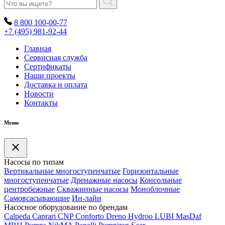
8 800 100-00-77
+7 (495) 981-92-44
Главная
Сервисная служба
Сертификаты
Наши проекты
Доставка и оплата
Новости
Контакты
Меню
Насосы по типам
Вертикальные многоступенчатые
Горизонтальные
многоступенчатые
Дренажные насосы
Консольные
центробежные
Скважинные насосы
Моноблочные
Самовсасывающие
Ин-лайн
Насосное оборудование по брендам
Calpeda
Caprari
CNP
Conforto
Dreno
Hydroo
LUBI
Mas
Daf