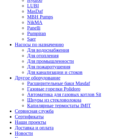
Hydroo
LUBI
Mas
Daf
MBH
Pumps
NikMA
Panelli
Pumpiran
Saer
Насосы по назначению
Для водоснабжения
Для отопления
Для промышленности
Для пожаротушения
Для канализации и стоков
Другое оборудование
Расширительные баки Masdaf
Газовые горелки Polidoro
Автоматика для газовых котлов Sit
Шнуры из стекловолокна
Капилярные термостаты IMIT
Сервисная служба
Сертификаты
Наши проекты
Доставка и оплата
Новости