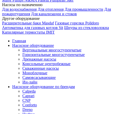
MBH
Pumps
NikMA
Panelli
Pumpiran
Saer
Насосы по назначению
Для водоснабжения
Для отопления
Для промышленности
Для
пожаротушения
Для канализации и стоков
Другое оборудование
Расширительные баки Masdaf
Газовые горелки Polidoro
Автоматика для газовых котлов Sit
Шнуры из стекловолокна
Капилярные термостаты IMIT
Главная
Насосное оборудование
Вертикальные многоступенчатые
Горизонтальные многоступенчатые
Дренажные насосы
Консольные центробежные
Скважинные насосы
Моноблочные
Самовсасывающие
Ин-лайн
Насосное оборудование по брендам
Calpeda
Caprari
CNP
Conforto
Dreno