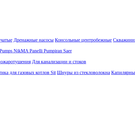
нчатые
Дренажные насосы
Консольные центробежные
Скважинн
Pumps
NikMA
Panelli
Pumpiran
Saer
пожаротушения
Для канализации и стоков
ика для газовых котлов Sit
Шнуры из стекловолокна
Капилярны