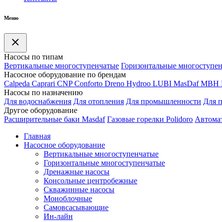
Меню
Насосы по типам
Вертикальные многоступенчатые
Горизонтальные многоступе
Насосное оборудование по брендам
Calpeda
Caprari
CNP
Conforto
Dreno
Hydroo
LUBI
Mas
Daf
MBH
Насосы по назначению
Для водоснабжения
Для отопления
Для промышленности
Для 
Другое оборудование
Расширительные баки Masdaf
Газовые горелки Polidoro
Автомат
Главная
Насосное оборудование
Вертикальные многоступенчатые
Горизонтальные многоступенчатые
Дренажные насосы
Консольные центробежные
Скважинные насосы
Моноблочные
Самовсасывающие
Ин-лайн