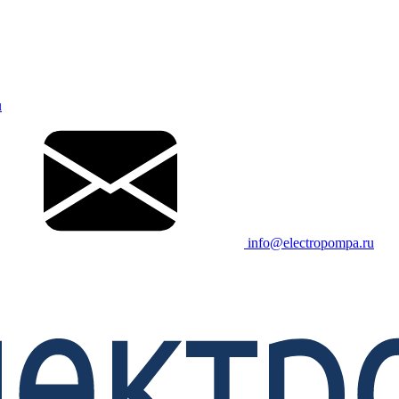
u
info@electropompa.ru