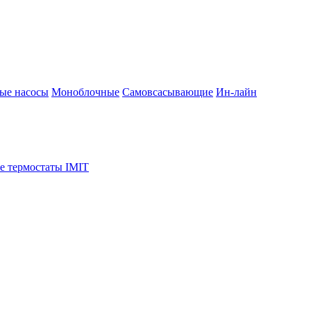
ые насосы
Моноблочные
Самовсасывающие
Ин-лайн
е термостаты IMIT