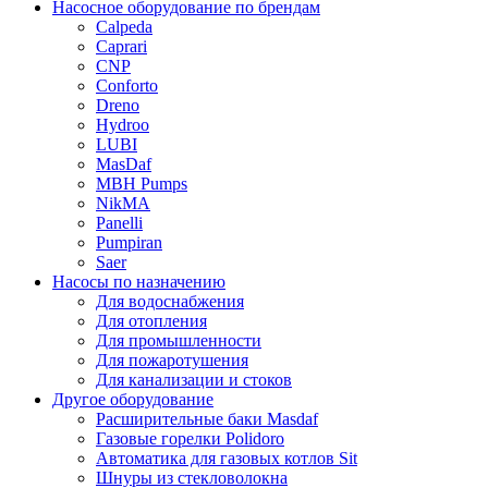
Насосное оборудование по брендам
Calpeda
Caprari
CNP
Conforto
Dreno
Hydroo
LUBI
Mas
Daf
MBH
Pumps
NikMA
Panelli
Pumpiran
Saer
Насосы по назначению
Для водоснабжения
Для отопления
Для промышленности
Для пожаротушения
Для канализации и стоков
Другое оборудование
Расширительные баки Masdaf
Газовые горелки Polidoro
Автоматика для газовых котлов Sit
Шнуры из стекловолокна