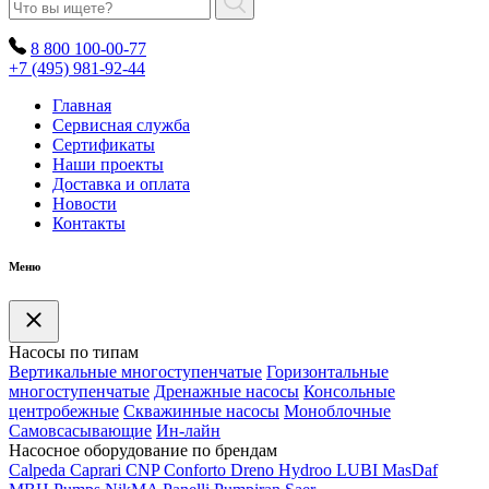
8 800 100-00-77
+7 (495) 981-92-44
Главная
Сервисная служба
Сертификаты
Наши проекты
Доставка и оплата
Новости
Контакты
Меню
Насосы по типам
Вертикальные многоступенчатые
Горизонтальные
многоступенчатые
Дренажные насосы
Консольные
центробежные
Скважинные насосы
Моноблочные
Самовсасывающие
Ин-лайн
Насосное оборудование по брендам
Calpeda
Caprari
CNP
Conforto
Dreno
Hydroo
LUBI
Mas
Daf