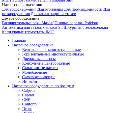
MBH
Pumps
NikMA
Panelli
Pumpiran
Saer
Насосы по назначению
Для водоснабжения
Для отопления
Для промышленности
Для
пожаротушения
Для канализации и стоков
Другое оборудование
Расширительные баки Masdaf
Газовые горелки Polidoro
Автоматика для газовых котлов Sit
Шнуры из стекловолокна
Капилярные термостаты IMIT
Главная
Насосное оборудование
Вертикальные многоступенчатые
Горизонтальные многоступенчатые
Дренажные насосы
Консольные центробежные
Скважинные насосы
Моноблочные
Самовсасывающие
Ин-лайн
Насосное оборудование по брендам
Calpeda
Caprari
CNP
Conforto
Dreno