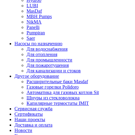
Hydroo
LUBI
Mas
Daf
MBH
Pumps
NikMA
Panelli
Pumpiran
Saer
Насосы по назначению
Для водоснабжения
Для отопления
Для промышленности
Для пожаротушения
Для канализации и стоков
Другое оборудование
Расширительные баки Masdaf
Газовые горелки Polidoro
Автоматика для газовых котлов Sit
Шнуры из стекловолокна
Капилярные термостаты IMIT
Сервисная служба
Сертификаты
Наши проекты
Доставка и оплата
Новости