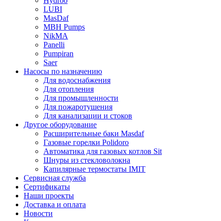
Hydroo
LUBI
Mas
Daf
MBH
Pumps
NikMA
Panelli
Pumpiran
Saer
Насосы по назначению
Для водоснабжения
Для отопления
Для промышленности
Для пожаротушения
Для канализации и стоков
Другое оборудование
Расширительные баки Masdaf
Газовые горелки Polidoro
Автоматика для газовых котлов Sit
Шнуры из стекловолокна
Капилярные термостаты IMIT
Сервисная служба
Сертификаты
Наши проекты
Доставка и оплата
Новости