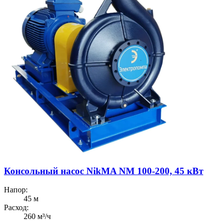
Консольный насос NikMA NM 100-200, 45 кВт
Напор:
45 м
Расход:
260 м³/ч