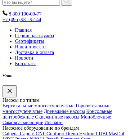
8 800 100-00-77
+7 (495) 981-92-44
Главная
Сервисная служба
Сертификаты
Наши проекты
Доставка и оплата
Новости
Контакты
Меню
Насосы по типам
Вертикальные многоступенчатые
Горизонтальные
многоступенчатые
Дренажные насосы
Консольные
центробежные
Скважинные насосы
Моноблочные
Самовсасывающие
Ин-лайн
Насосное оборудование по брендам
Calpeda
Caprari
CNP
Conforto
Dreno
Hydroo
LUBI
Mas
Daf