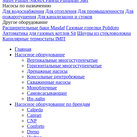
MBH
Pumps
NikMA
Panelli
Pumpiran
Saer
Насосы по назначению
Для водоснабжения
Для отопления
Для промышленности
Для
пожаротушения
Для канализации и стоков
Другое оборудование
Расширительные баки Masdaf
Газовые горелки Polidoro
Автоматика для газовых котлов Sit
Шнуры из стекловолокна
Капилярные термостаты IMIT
Главная
Насосное оборудование
Вертикальные многоступенчатые
Горизонтальные многоступенчатые
Дренажные насосы
Консольные центробежные
Скважинные насосы
Моноблочные
Самовсасывающие
Ин-лайн
Насосное оборудование по брендам
Calpeda
Caprari
CNP
Conforto
Dreno