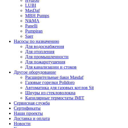
Hydroo
LUBI
Mas
Daf
MBH
Pumps
NikMA
Panelli
Pumpiran
Saer
Насосы по назначению
Для водоснабжения
Для отопления
Для промышленности
Для пожаротушения
Для канализации и стоков
Другое оборудование
Расширительные баки Masdaf
Газовые горелки Polidoro
Автоматика для газовых котлов Sit
Шнуры из стекловолокна
Капилярные термостаты IMIT
Сервисная служба
Сертификаты
Наши проекты
Доставка и оплата
Новости