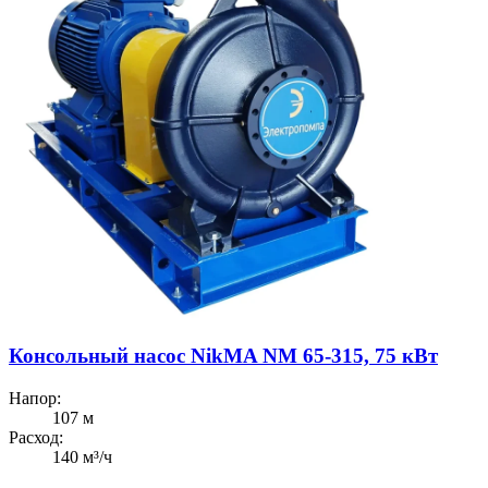
Консольный насос NikMA NM 65-315, 75 кВт
Напор:
107 м
Расход:
140 м³/ч