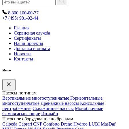
8 800 100-00-77
+7 (495) 981-92-44
Главная
Сервисная служба
Сертификаты
Наши проекты
Доставка и оплата
Новости
Контакты
Меню
Насосы по типам
Вертикальные многоступенчатые
Горизонтальные
многоступенчатые
Дренажные насосы
Консольные
центробежные
Скважинные насосы
Моноблочные
Самовсасывающие
Ин-лайн
Насосное оборудование по брендам
Calpeda
Caprari
CNP
Conforto
Dreno
Hydroo
LUBI
Mas
Daf