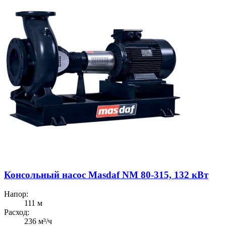
Консольный насос Masdaf NM 80-315, 132 кВт
Напор:
111 м
Расход:
236 м³/ч