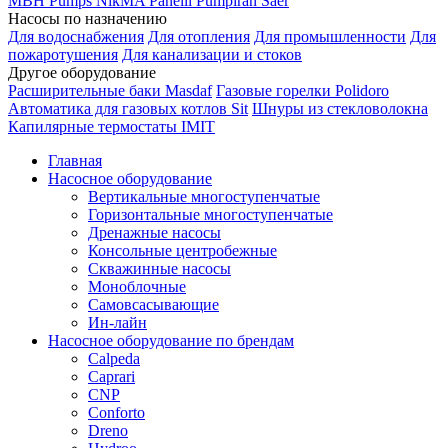
MBH
Pumps
NikMA
Panelli
Pumpiran
Saer
Насосы по назначению
Для водоснабжения
Для отопления
Для промышленности
Для
пожаротушения
Для канализации и стоков
Другое оборудование
Расширительные баки Masdaf
Газовые горелки Polidoro
Автоматика для газовых котлов Sit
Шнуры из стекловолокна
Капилярные термостаты IMIT
Главная
Насосное оборудование
Вертикальные многоступенчатые
Горизонтальные многоступенчатые
Дренажные насосы
Консольные центробежные
Скважинные насосы
Моноблочные
Самовсасывающие
Ин-лайн
Насосное оборудование по брендам
Calpeda
Caprari
CNP
Conforto
Dreno