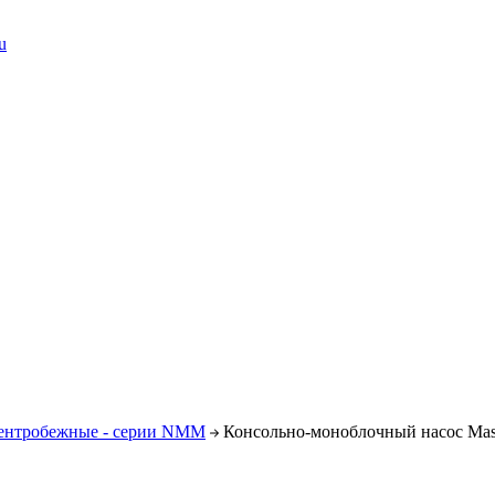
u
ентробежные - серии NMM
Консольно-моноблочный насос Mas