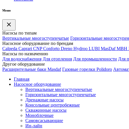
Меню
Насосы по типам
Вертикальные многоступенчатые
Горизонтальные многоступе
Насосное оборудование по брендам
Calpeda
Caprari
CNP
Conforto
Dreno
Hydroo
LUBI
Mas
Daf
MBH
Насосы по назначению
Для водоснабжения
Для отопления
Для промышленности
Для 
Другое оборудование
Расширительные баки Masdaf
Газовые горелки Polidoro
Автомат
Главная
Насосное оборудование
Вертикальные многоступенчатые
Горизонтальные многоступенчатые
Дренажные насосы
Консольные центробежные
Скважинные насосы
Моноблочные
Самовсасывающие
Ин-лайн