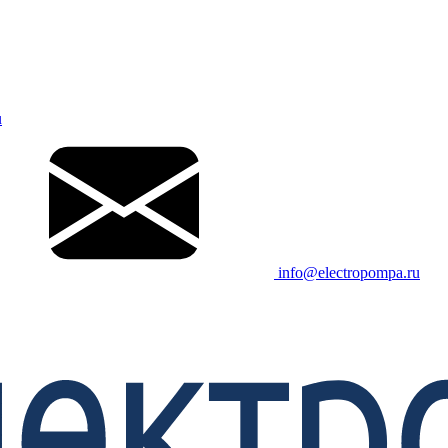
u
info@electropompa.ru