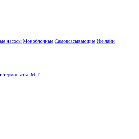
ые насосы
Моноблочные
Самовсасывающие
Ин-лайн
е термостаты IMIT