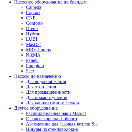
Насосное оборудование по брендам
Calpeda
Caprari
CNP
Conforto
Dreno
Hydroo
LUBI
Mas
Daf
MBH
Pumps
NikMA
Panelli
Pumpiran
Saer
Насосы по назначению
Для водоснабжения
Для отопления
Для промышленности
Для пожаротушения
Для канализации и стоков
Другое оборудование
Расширительные баки Masdaf
Газовые горелки Polidoro
Автоматика для газовых котлов Sit
Шнуры из стекловолокна