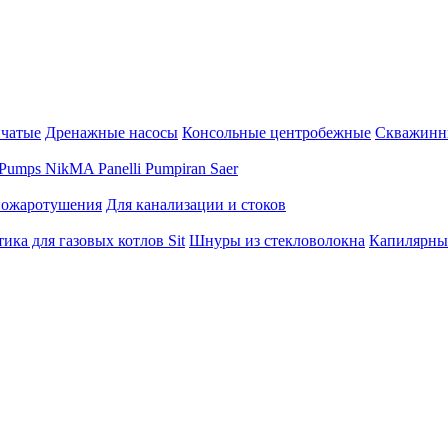
нчатые
Дренажные насосы
Консольные центробежные
Скважинн
Pumps
NikMA
Panelli
Pumpiran
Saer
пожаротушения
Для канализации и стоков
ика для газовых котлов Sit
Шнуры из стекловолокна
Капилярны